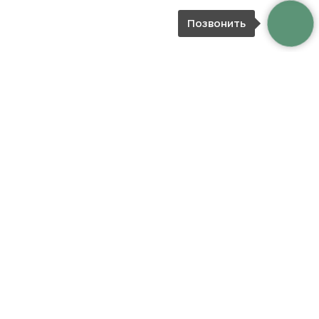
Позвонить
ОТВЕТЫ НА ЧАСТО
ЗАДАВАЕМЫЕ ВОПРОСЫ
Как я могу оформить заказ на
букет цветов?
Какие способы оплаты принимает
интернет-магазин?