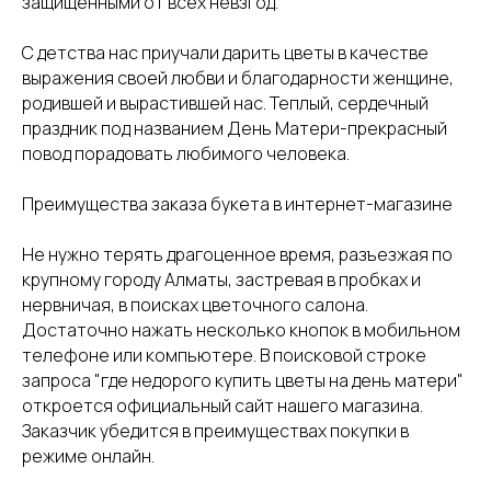
защищенными от всех невзгод.
С детства нас приучали дарить цветы в качестве
выражения своей любви и благодарности женщине,
родившей и вырастившей нас. Теплый, сердечный
праздник под названием День Матери-прекрасный
повод порадовать любимого человека.
Преимущества заказа букета в интернет-магазине
Не нужно терять драгоценное время, разъезжая по
крупному городу Алматы, застревая в пробках и
нервничая, в поисках цветочного салона.
Достаточно нажать несколько кнопок в мобильном
телефоне или компьютере. В поисковой строке
запроса "где недорого купить цветы на день матери"
откроется официальный сайт нашего магазина.
Заказчик убедится в преимуществах покупки в
режиме онлайн.