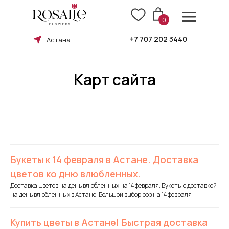
0
+7 707 202 3440
Астана
Карт сайта
Правила возврата
Букеты к 14 февраля в Аcтане. Доставка
цветов ко дню влюбленных.
Оплата и доставка
Доставка цветов на день влюбленных на 14 февраля. Букеты с доставкой
на день влюбленных в Астане. Большой выбор роз на 14 февраля
БУКЕТА
ПОВОД
КОМУ
БУКЕТ
Ы В БУКЕТЕ
Купить цветы в Астане| Быстрая доставка
ТИП БУКЕТА
СЦВЕТКИ