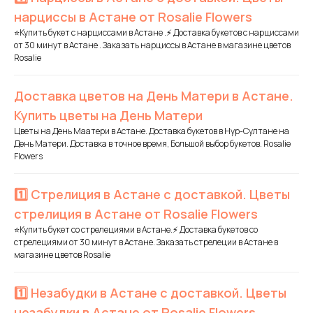
нарциссы в Астане от Rosalie Flowers
⭐Купить букет с нарциссами в Астане .⚡ Доставка букетов с нарциссами
от 30 минут в Астане . Заказать нарциссы в Астане в магазине цветов
Rosalie
Доставка цветов на День Матери в Астане.
Купить цветы на День Матери
Цветы на День Маатери в Астане. Доставка букетов в Нур-Султане на
День Матери. Доставка в точное время, Большой выбор букетов. Rosalie
Flowers
1️⃣ Стрелиция в Астане с доставкой. Цветы
стрелиция в Астане от Rosalie Flowers
⭐Купить букет со стрелециями в Астане.⚡ Доставка букетов со
стрелециями от 30 минут в Астане. Заказать стрелеции в Астане в
магазине цветов Rosalie
1️⃣ Незабудки в Астане с доставкой. Цветы
незабудки в Астане от Rosalie Flowers