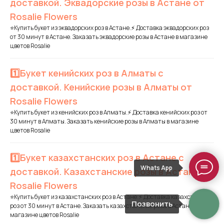
доставкой. Эквадорские розы в Астане от
Rosalie Flowers
⭐Купить букет из эквадорских роз в Астане.⚡ Доставка эквадорских роз
от 30 минут в Астане. Заказать эквадорские розы в Астане в магазине
цветов Rosalie
1️⃣Букет кенийских роз в Алматы с
доставкой. Кенийские розы в Алматы от
Rosalie Flowers
⭐Купить букет из кенийских роз в Алматы.⚡ Доставка кенийских роз от
30 минут в Алматы. Заказать кенийские розы в Алматы в магазине
цветов Rosalie
1️⃣Букет казахстанских роз в Астане с
Whats App
доставкой. Казахстанские розы в Астане от
Rosalie Flowers
⭐Купить букет из казахстанских роз в Астане.⚡ Доставка казахстанских
Позвонить
роз от 30 минут в Астане. Заказать казахстанские розы в Астане в
магазине цветов Rosalie