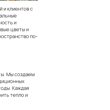
 и клиентов с
уальные
ность и
ивые цветы и
ространство по-
ты. Мы создаем
адиционных
годы. Каждая
ить тепло и