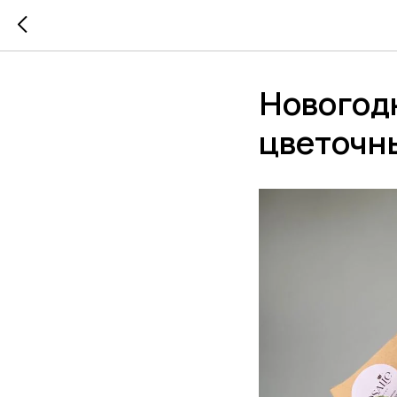
Новогод
цветочн