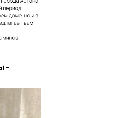
 города Астана
й период
ем доме, но и в
едлагает вам
каминов
ы -