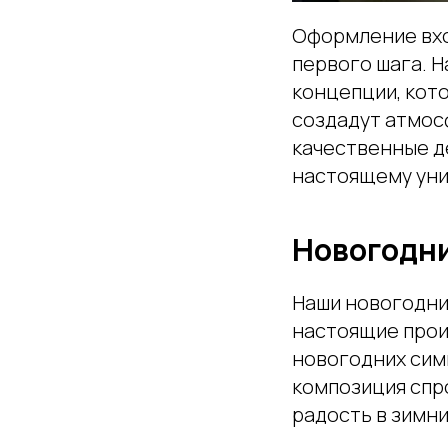
Оформление вход
первого шага. 
концепции, кот
создадут атмос
качественные д
настоящему уни
Новогодн
Наши новогодни
настоящие прои
новогодних симв
композиция спро
радость в зимн