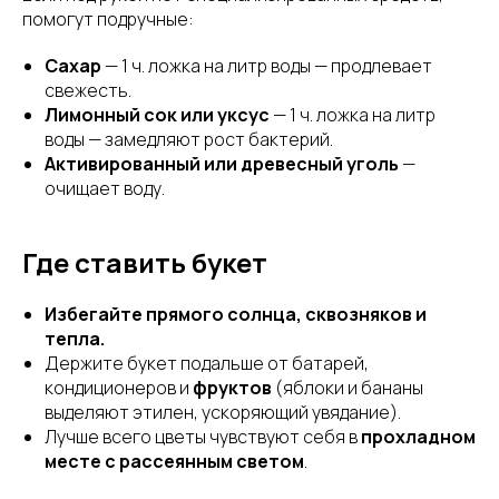
помогут подручные:
Сахар
— 1 ч. ложка на литр воды — продлевает
свежесть.
Лимонный сок или уксус
— 1 ч. ложка на литр
воды — замедляют рост бактерий.
Активированный или древесный уголь
—
очищает воду.
Где ставить букет
Избегайте прямого солнца, сквозняков и
тепла.
Держите букет подальше от батарей,
кондиционеров и
фруктов
(яблоки и бананы
выделяют этилен, ускоряющий увядание).
Лучше всего цветы чувствуют себя в
прохладном
месте с рассеянным светом
.