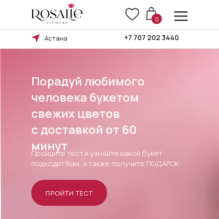
0
+7 707 202 3440
Астана
Порадуй любимого
человека букетом
свежих цветов
Правила возврата
c доставкой от 60
минут
Пройдите тест и узнайте какой букет
подходит Вам, а также получите ПОДАРОК
Оплата и доставка
ПРОЙТИ ТЕСТ
БУКЕТА
ПОВОД
КОМУ
БУКЕТ
Ы В БУКЕТЕ
ТИП БУКЕТА
СЦВЕТКИ