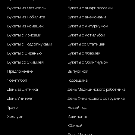
Букеты из Матиоллы
Букеты с амарилиссами
Букеты из Нобилиса
Букеты с анемонами
Букеты из Ромашек
Букеты с Антуриумом
Букеты с Ирисами
Букеты с Астильбой
Букеты с Подсолнухами
Букеты со Статицей
Букеты с Сиренью
Букеты с Фрезией
Букеты со Скимией
Букеты с Эрингиумом
Предложение
Выпускной
1 сентября
Годовщина
День защитника
День Медицинского работника
День Учителя
День Финансового сотрудника
Траур
Новый год
Хэллуин
Извинения
Юбилей
День Матери