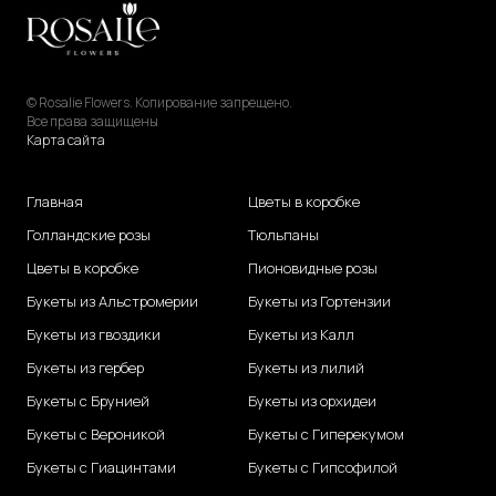
© Rosalie Flowers. Копирование запрещено.
Все права защищены
Карта сайта
Главная
Цветы в коробке
Голландские розы
Тюльпаны
Цветы в коробке
Пионовидные розы
Букеты из Альстромерии
Букеты из Гортензии
Букеты из гвоздики
Букеты из Калл
Букеты из гербер
Букеты из лилий
Букеты с Брунией
Букеты из орхидеи
Букеты с Вероникой
Букеты с Гиперекумом
Букеты с Гиацинтами
Букеты с Гипсофилой