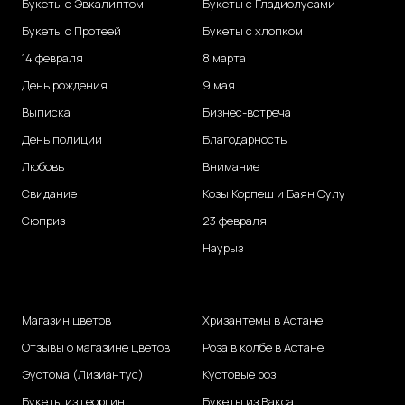
Букеты с Эвкалиптом
Букеты с Гладиолусами
Букеты с Протеей
Букеты с хлопком
14 февраля
8 марта
День рождения
9 мая
Выписка
Бизнес-встреча
День полиции
Благодарность
Любовь
Внимание
Свидание
Козы Корпеш и Баян Сулу
Сюприз
23 февраля
Наурыз
Магазин цветов
Хризантемы в Астане
Отзывы о магазине цветов
Роза в колбе в Астане
Эустома (Лизиантус)
Кустовые роз
Букеты из георгин
Букеты из Вакса