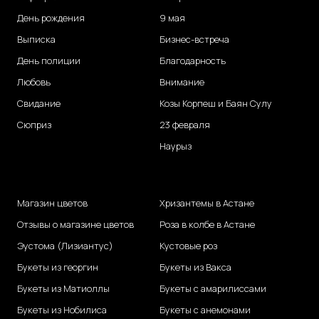
День рождения
9 мая
Выписка
Бизнес-встреча
День полиции
Благодарность
Любовь
Внимание
Свидание
Козы Корпеш и Баян Сулу
Сюприз
23 февраля
Наурыз
Магазин цветов
Хризантемы в Астане
Отзывы о магазине цветов
Роза в колбе в Астане
Эустома (Лизиантус)
Кустовые роз
Букеты из георгин
Букеты из Вакса
Букеты из Матиоллы
Букеты с амарилиссами
Букеты из Нобилиса
Букеты с анемонами