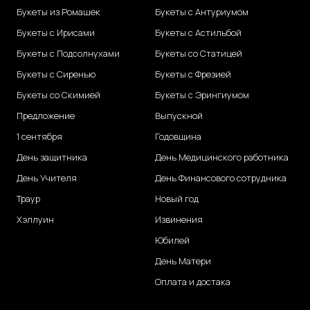
Букеты из Ромашек
Букеты с Антуриумом
Букеты с Ирисами
Букеты с Астильбой
Букеты с Подсолнухами
Букеты со Статицей
Букеты с Сиренью
Букеты с Фрезией
Букеты со Скимией
Букеты с Эрингиумом
Предложение
Выпускной
1 сентября
Годовщина
День защитника
День Медицинского работника
День Учителя
День Финансового сотрудника
Траур
Новый год
Хэллуин
Извинения
Юбилей
День Матери
Оплата и достака