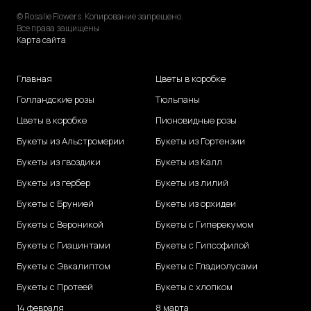
© Rosalie Flowers. Копирование запрещено.
Все права защищены
Карта сайта
Главная
Цветы в коробке
Голландские розы
Тюльпаны
Цветы в коробке
Пионовидные розы
Букеты из Альстромерии
Букеты из Гортензии
Букеты из гвоздики
Букеты из Калл
Букеты из гербер
Букеты из лилий
Букеты с Брунией
Букеты из орхидеи
Букеты с Вероникой
Букеты с Гиперекумом
Букеты с Гиацинтами
Букеты с Гипсофилой
Букеты с Эвкалиптом
Букеты с Гладиолусами
Букеты с Протеей
Букеты с хлопком
14 февраля
8 марта