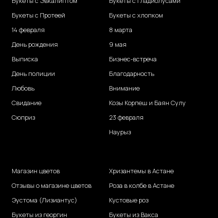
Букеты с Эвкалиптом
Букеты с Гладиолусами
Букеты с Протеей
Букеты с хлопком
14 февраля
8 марта
День рождения
9 мая
Выписка
Бизнес-встреча
День полиции
Благодарность
Любовь
Внимание
Свидание
Козы Корпеш и Баян Сулу
Сюприз
23 февраля
Наурыз
Магазин цветов
Хризантемы в Астане
Отзывы о магазине цветов
Роза в колбе в Астане
Эустома (Лизиантус)
Кустовые роз
Букеты из георгин
Букеты из Вакса