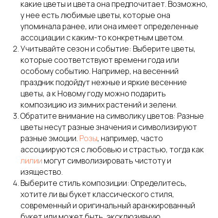
какие цветы и цвета она предпочитает. Возможно,
у нее есть любимые цветы, которые она
упоминала ранее, или она имеет определенные
ассоциации с каким-то конкретным цветом.
Учитывайте сезон и событие: Выберите цветы,
которые соответствуют времени года или
особому событию. Например, на весенний
праздник подойдут нежные и яркие весенние
цветы, а к Новому году можно подарить
композицию из зимних растений и зелени.
Обратите внимание на символику цветов: Разные
цветы несут разные значения и символизируют
разные эмоции.
Розы
, например, часто
ассоциируются с любовью и страстью, тогда как
лилии
могут символизировать чистоту и
изящество.
Выберите стиль композиции: Определитесь,
хотите ли вы букет классического стиля,
современный и оригинальный аранжированный
букет или может быть, эксклюзивную