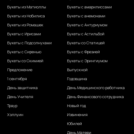
Букеты из Матиоллы
Букеты с амарилиссами
Букеты из Нобилиса
Букеты с анемонами
Букеты из Ромашек
Букеты с Антуриумом
Букеты с Ирисами
Букеты с Астильбой
Букеты с Подсолнухами
Букеты со Статицей
Букеты с Сиренью
Букеты с Фрезией
Букеты со Скимией
Букеты с Эрингиумом
Предложение
Выпускной
1 сентября
Годовщина
День защитника
День Медицинского работника
День Учителя
День Финансового сотрудника
Траур
Новый год
Хэллуин
Извинения
Юбилей
День Матери