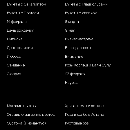
Букеты с Эвкалиптом
Букеты с Гладиолусами
Букеты с Протеей
Букеты с хлопком
14 февраля
8 марта
День рождения
9 мая
Выписка
Бизнес-встреча
День полиции
Благодарность
Любовь
Внимание
Свидание
Козы Корпеш и Баян Сулу
Сюприз
23 февраля
Наурыз
Магазин цветов
Хризантемы в Астане
Отзывы о магазине цветов
Роза в колбе в Астане
Эустома (Лизиантус)
Кустовые роз