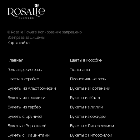
© Rosalie Flowers. Копирование запрещено.
Все права защищены
Карта сайта
Главная
Цветы в коробке
Голландские розы
Тюльпаны
Цветы в коробке
Пионовидные розы
Букеты из Альстромерии
Букеты из Гортензии
Букеты из гвоздики
Букеты из Калл
Букеты из гербер
Букеты из лилий
Букеты с Брунией
Букеты из орхидеи
Букеты с Вероникой
Букеты с Гиперекумом
Букеты с Гиацинтами
Букеты с Гипсофилой