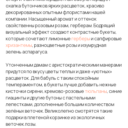
охапка бутончиков ярких расцветок, красиво
декорированных опытным флористами нашей
компании. Насыщенный аромат и оттенок
свойственны розовым розам, герберам. Бодрящий
визуальный эффект создают контрастные букеты,
которые сочетают лимонные
герберы
и сапфировые
хризантемы
, разноцветные розы и изумрудная
зелень аспарагуса.
Утонченным дамам с аристократическими манерами
придутся по вкусу цветы теплых и даже «уютных»
расцветок. Для бабуль с таким спокойным
темпераментом, в букеты лучше добавить нежные
кисточки сирени, кремово-розовые
тюльпаны
, синие
гиацинты и другие бутоны с пастельными
лепестками, дополненные большим количеством
зелёных веточек. Великолепно смотрятся такие
подарки в плетеной корзинке из экологичных
веточек лозы.