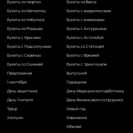
Букеты из георгин
Букеты из Вакса
Букеты из Матиоллы
Букеты с амарилиссами
Букеты из Нобилиса
Букеты с анемонами
Букеты из Ромашек
Букеты с Антуриумом
Букеты с Ирисами
Букеты с Астильбой
Букеты с Подсолнухами
Букеты со Статицей
Букеты с Сиренью
Букеты с Фрезией
Букеты со Скимией
Букеты с Эрингиумом
Предложение
Выпускной
1 сентября
Годовщина
День защитника
День Медицинского работника
День Учителя
День Финансового сотрудника
Траур
Новый год
Хэллуин
Извинения
Юбилей