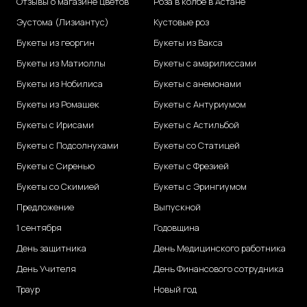
Отзывы о магазине цветов
Роза в колбе в Астане
Эустома (Лизиантус)
Кустовые роз
Букеты из георгин
Букеты из Вакса
Букеты из Матиоллы
Букеты с амарилиссами
Букеты из Нобилиса
Букеты с анемонами
Букеты из Ромашек
Букеты с Антуриумом
Букеты с Ирисами
Букеты с Астильбой
Букеты с Подсолнухами
Букеты со Статицей
Букеты с Сиренью
Букеты с Фрезией
Букеты со Скимией
Букеты с Эрингиумом
Предложение
Выпускной
1 сентября
Годовщина
День защитника
День Медицинского работника
День Учителя
День Финансового сотрудника
Траур
Новый год