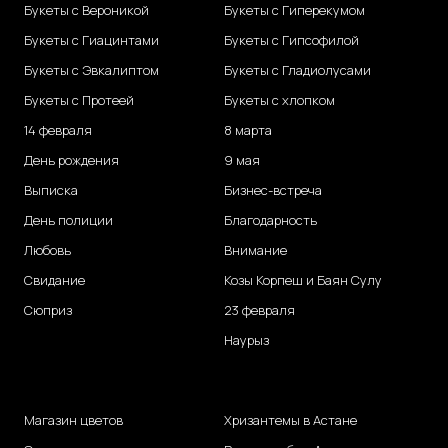
Букеты с Вероникой
Букеты с Гиперекумом
Букеты с Гиацинтами
Букеты с Гипсофилой
Букеты с Эвкалиптом
Букеты с Гладиолусами
Букеты с Протеей
Букеты с хлопком
14 февраля
8 марта
День рождения
9 мая
Выписка
Бизнес-встреча
День полиции
Благодарность
Любовь
Внимание
Свидание
Козы Корпеш и Баян Сулу
Сюприз
23 февраля
Наурыз
Магазин цветов
Хризантемы в Астане