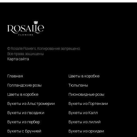
© Rosalie Flowers. Копирование запрещено.
Все права защищены
Карта сайта
Главная
Цветы в коробке
Голландские розы
Тюльпаны
Цветы в коробке
Пионовидные розы
Букеты из Альстромерии
Букеты из Гортензии
Букеты из гвоздики
Букеты из Калл
Букеты из гербер
Букеты из лилий
Букеты с Брунией
Букеты из орхидеи