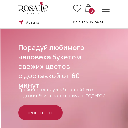
0
+7 707 202 3440
Астана
Порадуй любимого
человека букетом
свежих цветов
Правила возврата
c доставкой от 60
минут
Пройдите тест и узнайте какой букет
подходит Вам, а также получите ПОДАРОК
Оплата и доставка
ПРОЙТИ ТЕСТ
БУКЕТА
ПОВОД
КОМУ
БУКЕТ
Ы В БУКЕТЕ
ТИП БУКЕТА
СЦВЕТКИ