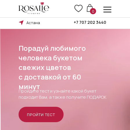
0
+7 707 202 3440
Астана
Порадуй любимого
человека букетом
свежих цветов
Правила возврата
c доставкой от 60
минут
Пройдите тест и узнайте какой букет
подходит Вам, а также получите ПОДАРОК
Оплата и доставка
ПРОЙТИ ТЕСТ
БУКЕТА
ПОВОД
КОМУ
БУКЕТ
Ы В БУКЕТЕ
ТИП БУКЕТА
СЦВЕТКИ