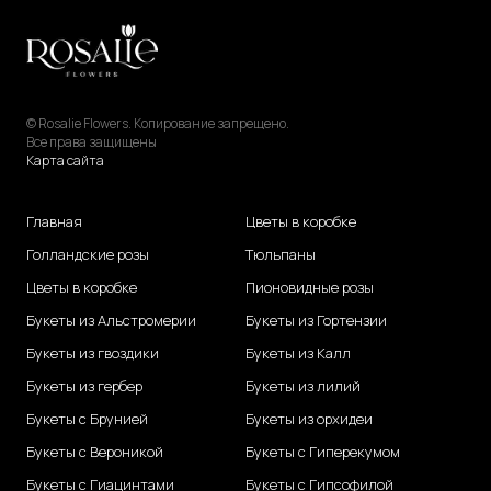
© Rosalie Flowers. Копирование запрещено.
Все права защищены
Карта сайта
Главная
Цветы в коробке
Голландские розы
Тюльпаны
Цветы в коробке
Пионовидные розы
Букеты из Альстромерии
Букеты из Гортензии
Букеты из гвоздики
Букеты из Калл
Букеты из гербер
Букеты из лилий
Букеты с Брунией
Букеты из орхидеи
Букеты с Вероникой
Букеты с Гиперекумом
Букеты с Гиацинтами
Букеты с Гипсофилой