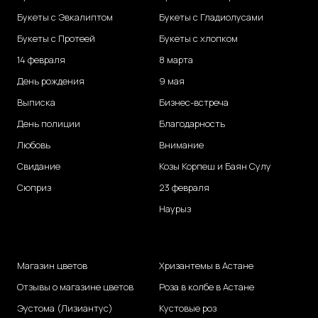
Букеты с Эвкалиптом
Букеты с Гладиолусами
Букеты с Протеей
Букеты с хлопком
14 февраля
8 марта
День рождения
9 мая
Выписка
Бизнес-встреча
День полиции
Благодарность
Любовь
Внимание
Свидание
Козы Корпеш и Баян Сулу
Сюприз
23 февраля
Наурыз
Магазин цветов
Хризантемы в Астане
Отзывы о магазине цветов
Роза в колбе в Астане
Эустома (Лизиантус)
Кустовые роз