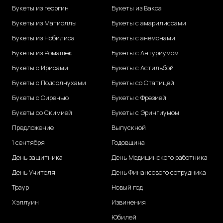
Букеты из георгин
Букеты из Вакса
Букеты из Матиоллы
Букеты с амарилиссами
Букеты из Нобилиса
Букеты с анемонами
Букеты из Ромашек
Букеты с Антуриумом
Букеты с Ирисами
Букеты с Астильбой
Букеты с Подсолнухами
Букеты со Статицей
Букеты с Сиренью
Букеты с Фрезией
Букеты со Скимией
Букеты с Эрингиумом
Предложение
Выпускной
1 сентября
Годовщина
День защитника
День Медицинского работника
День Учителя
День Финансового сотрудника
Траур
Новый год
Хэллуин
Извинения
Юбилей