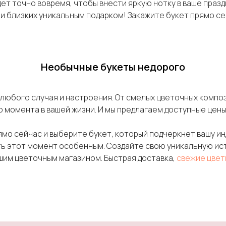
дет точно вовремя, чтобы внести яркую нотку в ваше праз
и близких уникальным подарком! Закажите букет прямо с
Необычные букеты недорого
любого случая и настроения. От смелых цветочных композ
о момента в вашей жизни. И мы предлагаем доступные цены
мо сейчас и выберите букет, который подчеркнет вашу ин
ть этот момент особенным. Создайте свою уникальную ис
ашим цветочным магазином. Быстрая доставка,
свежие цвет