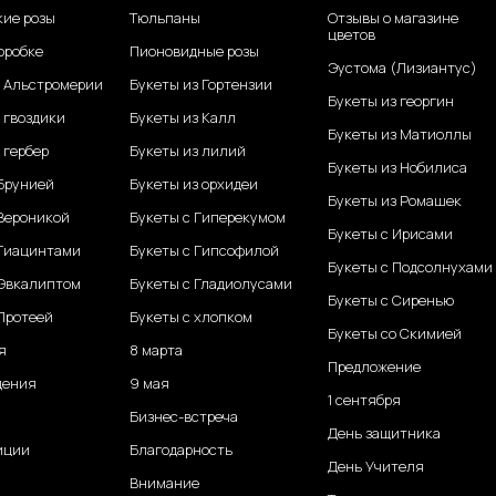
кие розы
Тюльпаны
Отзывы о магазине
цветов
оробке
Пионовидные розы
Эустома (Лизиантус)
з Альстромерии
Букеты из Гортензии
Букеты из георгин
 гвоздики
Букеты из Калл
Букеты из Матиоллы
 гербер
Букеты из лилий
Букеты из Нобилиса
 Брунией
Букеты из орхидеи
Букеты из Ромашек
 Вероникой
Букеты с Гиперекумом
Букеты с Ирисами
 Гиацинтами
Букеты с Гипсофилой
Букеты с Подсолнухами
 Эвкалиптом
Букеты с Гладиолусами
Букеты с Сиренью
Протеей
Букеты с хлопком
Букеты со Скимией
я
8 марта
Предложение
дения
9 мая
1 сентября
Бизнес-встреча
День защитника
иции
Благодарность
День Учителя
Внимание