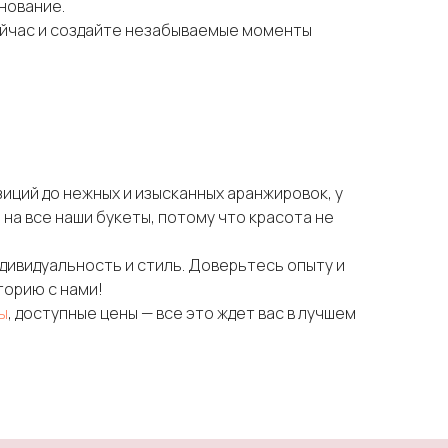
днование.
ейчас и создайте незабываемые моменты
иций до нежных и изысканных аранжировок, у
 на все наши букеты, потому что красота не
дивидуальность и стиль. Доверьтесь опыту и
торию с нами!
ы
, доступные цены — все это ждет вас в лучшем