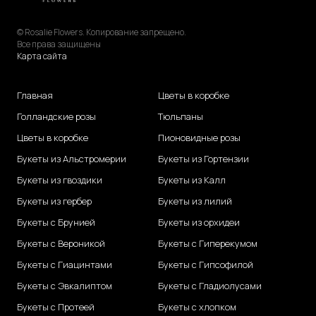
© Rosalie Flowers. Копирование запрещено.
Все права защищены
Карта сайта
Главная
Цветы в коробке
Голландские розы
Тюльпаны
Цветы в коробке
Пионовидные розы
Букеты из Альстромерии
Букеты из Гортензии
Букеты из гвоздики
Букеты из Калл
Букеты из гербер
Букеты из лилий
Букеты с Брунией
Букеты из орхидеи
Букеты с Вероникой
Букеты с Гиперекумом
Букеты с Гиацинтами
Букеты с Гипсофилой
Букеты с Эвкалиптом
Букеты с Гладиолусами
Букеты с Протеей
Букеты с хлопком