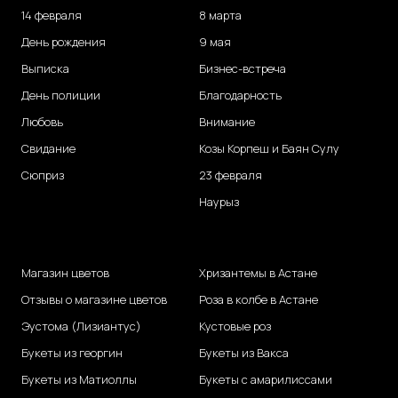
14 февраля
8 марта
День рождения
9 мая
Выписка
Бизнес-встреча
День полиции
Благодарность
Любовь
Внимание
Свидание
Козы Корпеш и Баян Сулу
Сюприз
23 февраля
Наурыз
Магазин цветов
Хризантемы в Астане
Отзывы о магазине цветов
Роза в колбе в Астане
Эустома (Лизиантус)
Кустовые роз
Букеты из георгин
Букеты из Вакса
Букеты из Матиоллы
Букеты с амарилиссами