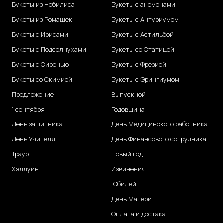
Букеты из Нобилиса
Букеты с анемонами
Букеты из Ромашек
Букеты с Антуриумом
Букеты с Ирисами
Букеты с Астильбой
Букеты с Подсолнухами
Букеты со Статицей
Букеты с Сиренью
Букеты с Фрезией
Букеты со Скимией
Букеты с Эрингиумом
Предложение
Выпускной
1 сентября
Годовщина
День защитника
День Медицинского работника
День Учителя
День Финансового сотрудника
Траур
Новый год
Хэллуин
Извинения
Юбилей
День Матери
Оплата и достака