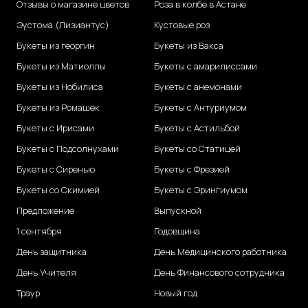
Отзывы о магазине цветов
Роза в колбе в Астане
Эустома (Лизиантус)
Кустовые роз
Букеты из георгин
Букеты из Вакса
Букеты из Матиоллы
Букеты с амарилиссами
Букеты из Нобилиса
Букеты с анемонами
Букеты из Ромашек
Букеты с Антуриумом
Букеты с Ирисами
Букеты с Астильбой
Букеты с Подсолнухами
Букеты со Статицей
Букеты с Сиренью
Букеты с Фрезией
Букеты со Скимией
Букеты с Эрингиумом
Предложение
Выпускной
1 сентября
Годовщина
День защитника
День Медицинского работника
День Учителя
День Финансового сотрудника
Траур
Новый год