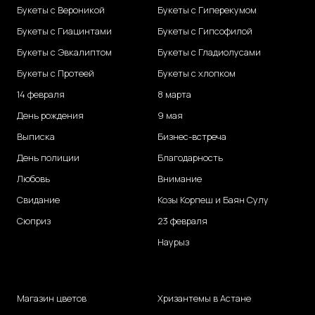
Букеты с Вероникой
Букеты с Гиперекумом
Букеты с Гиацинтами
Букеты с Гипсофилой
Букеты с Эвкалиптом
Букеты с Гладиолусами
Букеты с Протеей
Букеты с хлопком
14 февраля
8 марта
День рождения
9 мая
Выписка
Бизнес-встреча
День полиции
Благодарность
Любовь
Внимание
Свидание
Козы Корпеш и Баян Сулу
Сюприз
23 февраля
Наурыз
Магазин цветов
Хризантемы в Астане