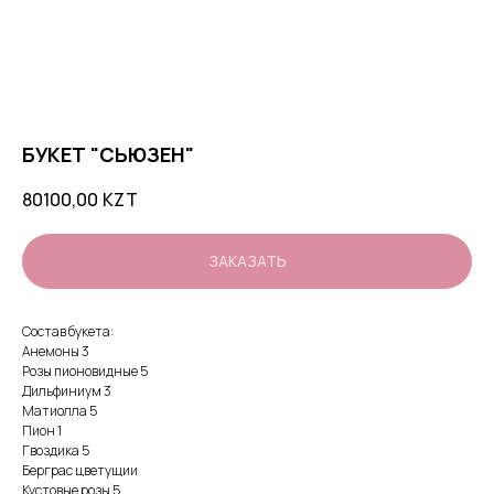
БУКЕТ "СЬЮЗЕН"
80100,00
KZT
ЗАКАЗАТЬ
Состав букета:
Анемоны 3
Розы пионовидные 5
Дильфиниум 3
Матиолла 5
Пион 1
Гвоздика 5
Берграс цветущии
Кустовые розы 5