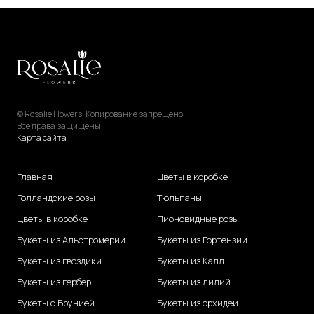
© Rosalie Flowers. Копирование запрещено.
Все права защищены
Карта сайта
Главная
Цветы в коробке
Голландские розы
Тюльпаны
Цветы в коробке
Пионовидные розы
Букеты из Альстромерии
Букеты из Гортензии
Букеты из гвоздики
Букеты из Калл
Букеты из гербер
Букеты из лилий
Букеты с Брунией
Букеты из орхидеи