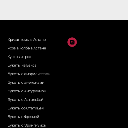
Хризантемы в Астане
Роза в колбе в Астане
Кустовые роз
Букеты из Вакса
Букеты с амарилиссами
Букеты с анемонами
Букеты с Антуриумом
Букеты с Астильбой
Букеты со Статицей
Букеты с Фрезией
Букеты с Эрингиумом