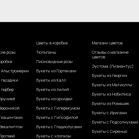
Цветы в коробке
Магазин цветов
кие розы
Тюльпаны
Отзывы о магазине
цветов
оробке
Пионовидные розы
Эустома (Лизиантус)
з Альстромерии
Букеты из Гортензии
Букеты из георгин
 гвоздики
Букеты из Калл
Букеты из Матиоллы
 гербер
Букеты из лилий
Букеты из Нобилиса
 Брунией
Букеты из орхидеи
Букеты из Ромашек
 Вероникой
Букеты с Гиперекумом
Букеты с Ирисами
 Гиацинтами
Букеты с Гипсофилой
Букеты с Подсолнухами
 Эвкалиптом
Букеты с Гладиолусами
Букеты с Сиренью
Протеей
Букеты с хлопком