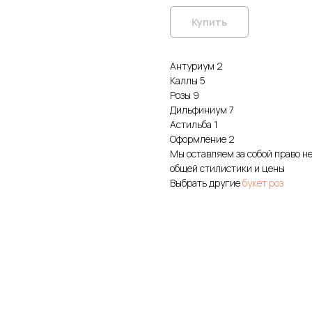
Купить
Антуриум 2
Каллы 5
Розы 9
Дильфиниум 7
Астильба 1
Оформление 2
Мы оставляем за собой право н
общей стилистики и цены
Выбрать другие
букет роз