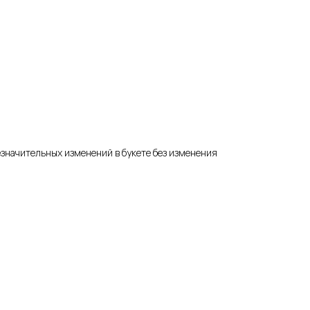
езначительных изменений в букете без изменения