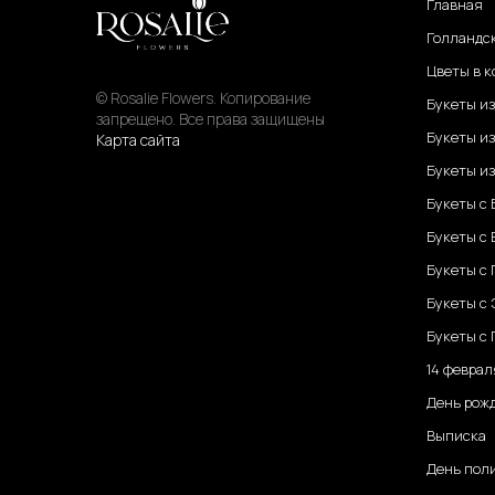
Главная
Голландс
Цветы в к
© Rosalie Flowers. Копирование
Букеты и
запрещено. Все права защищены
Букеты из
Карта сайта
Букеты из
Букеты с
Букеты с
Букеты с
Букеты с
Букеты с 
14 феврал
День рож
Выписка
День пол