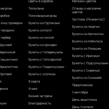
Цветы в коробке
Магазин цветов
кие розы
Тюльпаны
Отзывы о магазине
цветов
оробке
Пионовидные розы
Эустома (Лизиантус)
з Альстромерии
Букеты из Гортензии
Букеты из георгин
 гвоздики
Букеты из Калл
Букеты из Матиоллы
 гербер
Букеты из лилий
Букеты из Нобилиса
 Брунией
Букеты из орхидеи
Букеты из Ромашек
 Вероникой
Букеты с Гиперекумом
Букеты с Ирисами
 Гиацинтами
Букеты с Гипсофилой
Букеты с Подсолнухами
 Эвкалиптом
Букеты с Гладиолусами
Букеты с Сиренью
Протеей
Букеты с хлопком
Букеты со Скимией
я
8 марта
Предложение
дения
9 мая
1 сентября
Бизнес-встреча
День защитника
иции
Благодарность
День Учителя