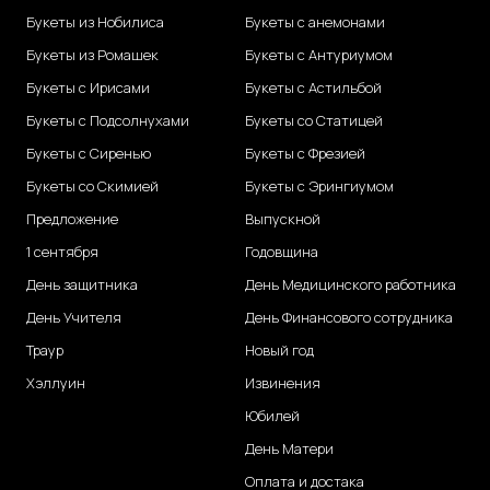
Букеты из Нобилиса
Букеты с анемонами
Букеты из Ромашек
Букеты с Антуриумом
Букеты с Ирисами
Букеты с Астильбой
Букеты с Подсолнухами
Букеты со Статицей
Букеты с Сиренью
Букеты с Фрезией
Букеты со Скимией
Букеты с Эрингиумом
Предложение
Выпускной
1 сентября
Годовщина
День защитника
День Медицинского работника
День Учителя
День Финансового сотрудника
Траур
Новый год
Хэллуин
Извинения
Юбилей
День Матери
Оплата и достака