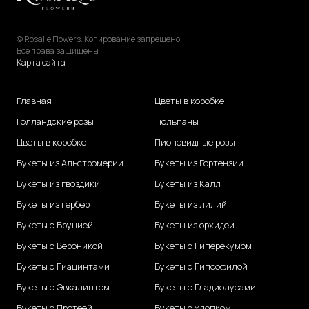
© Rosalie Flowers. Копирование запрещено.
Все права защищены
Карта сайта
Главная
Цветы в коробке
Голландские розы
Тюльпаны
Цветы в коробке
Пионовидные розы
Букеты из Альстромерии
Букеты из Гортензии
Букеты из гвоздики
Букеты из Калл
Букеты из гербер
Букеты из лилий
Букеты с Брунией
Букеты из орхидеи
Букеты с Вероникой
Букеты с Гиперекумом
Букеты с Гиацинтами
Букеты с Гипсофилой
Букеты с Эвкалиптом
Букеты с Гладиолусами
Букеты с Протеей
Букеты с хлопком