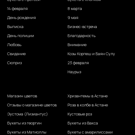
14 февраля
8 марта
День рождения
9 мая
Выписка
Бизнес-встреча
День полиции
Благодарность
Любовь
Внимание
Свидание
Козы Корпеш и Баян Сулу
Сюприз
23 февраля
Наурыз
Магазин цветов
Хризантемы в Астане
Отзывы о магазине цветов
Роза в колбе в Астане
Эустома (Лизиантус)
Кустовые роз
Букеты из георгин
Букеты из Вакса
Букеты из Матиоллы
Букеты с амарилиссами