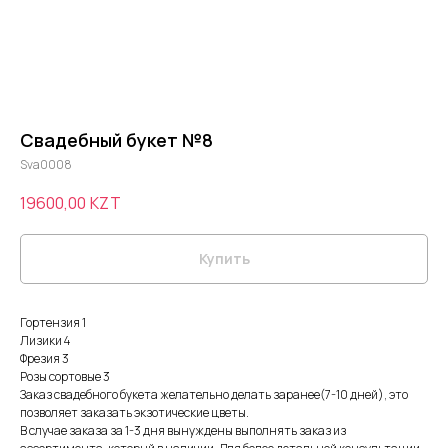
Свадебный букет №8
Sva0008
19600,00
KZT
Купить
Гортензия 1
Лизики 4
Фрезия 3
Розы сортовые 3
Заказ свадебного букета желательно делать заранее(7-10 дней), это
позволяет заказать экзотические цветы.
В случае заказа за 1-3 дня вынуждены выполнять заказ из