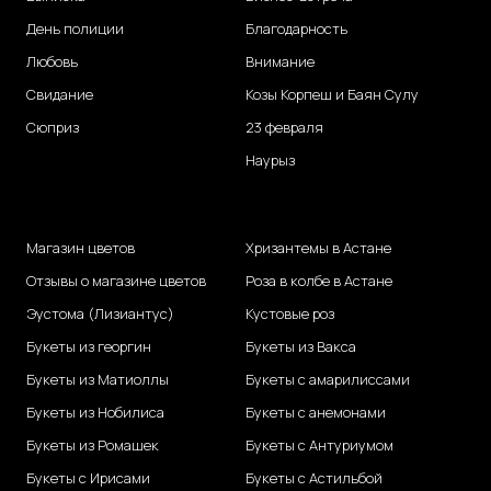
День полиции
Благодарность
Любовь
Внимание
Свидание
Козы Корпеш и Баян Сулу
Сюприз
23 февраля
Наурыз
Магазин цветов
Хризантемы в Астане
Отзывы о магазине цветов
Роза в колбе в Астане
Эустома (Лизиантус)
Кустовые роз
Букеты из георгин
Букеты из Вакса
Букеты из Матиоллы
Букеты с амарилиссами
Букеты из Нобилиса
Букеты с анемонами
Букеты из Ромашек
Букеты с Антуриумом
Букеты с Ирисами
Букеты с Астильбой