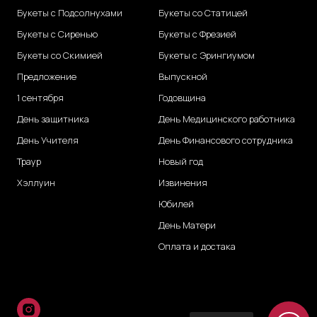
Букеты с Подсолнухами
Букеты со Статицей
Букеты с Сиренью
Букеты с Фрезией
Букеты со Скимией
Букеты с Эрингиумом
Предложение
Выпускной
1 сентября
Годовщина
День защитника
День Медицинского работника
День Учителя
День Финансового сотрудника
Траур
Новый год
Хэллуин
Извинения
Юбилей
День Матери
Оплата и достака