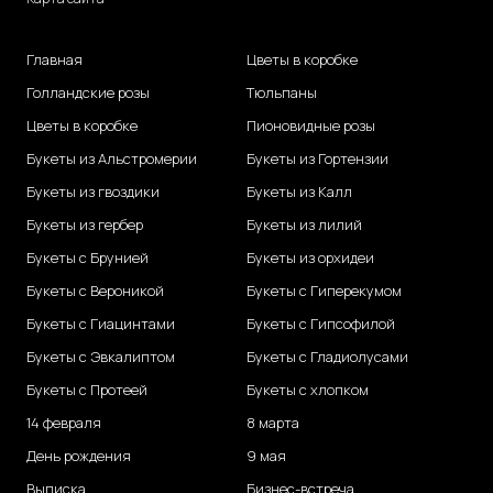
Главная
Цветы в коробке
Голландские розы
Тюльпаны
Цветы в коробке
Пионовидные розы
Букеты из Альстромерии
Букеты из Гортензии
Букеты из гвоздики
Букеты из Калл
Букеты из гербер
Букеты из лилий
Букеты с Брунией
Букеты из орхидеи
Букеты с Вероникой
Букеты с Гиперекумом
Букеты с Гиацинтами
Букеты с Гипсофилой
Букеты с Эвкалиптом
Букеты с Гладиолусами
Букеты с Протеей
Букеты с хлопком
14 февраля
8 марта
День рождения
9 мая
Выписка
Бизнес-встреча