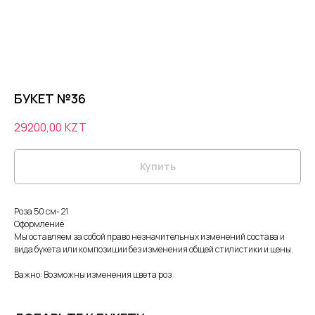
БУКЕТ №36
29200,00
KZT
Купить
Роза 50 см- 21
Оформление
Мы оставляем за собой право незначительных изменений состава и
вида букета или композиции без изменения общей стилистики и цены.
Важно: Возможны изменения цвета роз