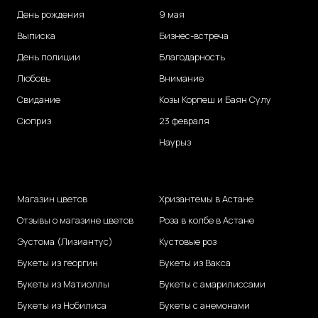
День рождения
9 мая
Выписка
Бизнес-встреча
День полиции
Благодарность
Любовь
Внимание
Свидание
Козы Корпеш и Баян Сулу
Сюприз
23 февраля
Наурыз
Магазин цветов
Хризантемы в Астане
Отзывы о магазине цветов
Роза в колбе в Астане
Эустома (Лизиантус)
Кустовые роз
Букеты из георгин
Букеты из Вакса
Букеты из Матиоллы
Букеты с амарилиссами
Букеты из Нобилиса
Букеты с анемонами