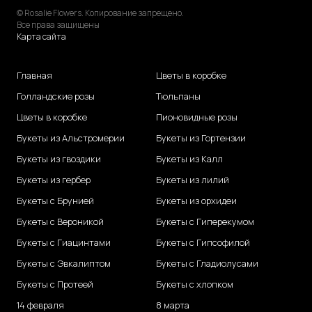
© Rosalie Flowers. Копирование запрещено.
Все права защищены
Карта сайта
Главная
Цветы в коробке
Голландские розы
Тюльпаны
Цветы в коробке
Пионовидные розы
Букеты из Альстромерии
Букеты из Гортензии
Букеты из гвоздики
Букеты из Калл
Букеты из гербер
Букеты из лилий
Букеты с Брунией
Букеты из орхидеи
Букеты с Вероникой
Букеты с Гиперекумом
Букеты с Гиацинтами
Букеты с Гипсофилой
Букеты с Эвкалиптом
Букеты с Гладиолусами
Букеты с Протеей
Букеты с хлопком
14 февраля
8 марта