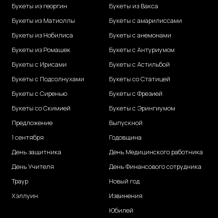
Букеты из георгин
Букеты из Вакса
Букеты из Матиоллы
Букеты с амарилиссами
Букеты из Нобилиса
Букеты с анемонами
Букеты из Ромашек
Букеты с Антуриумом
Букеты с Ирисами
Букеты с Астильбой
Букеты с Подсолнухами
Букеты со Статицей
Букеты с Сиренью
Букеты с Фрезией
Букеты со Скимией
Букеты с Эрингиумом
Предложение
Выпускной
1 сентября
Годовщина
День защитника
День Медицинского работника
День Учителя
День Финансового сотрудника
Траур
Новый год
Хэллуин
Извинения
Юбилей