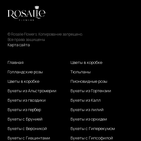
© Rosalie Flowers. Копирование запрещено.
Все права защищены
Карта сайта
Главная
Цветы в коробке
Голландские розы
Тюльпаны
Цветы в коробке
Пионовидные розы
Букеты из Альстромерии
Букеты из Гортензии
Букеты из гвоздики
Букеты из Калл
Букеты из гербер
Букеты из лилий
Букеты с Брунией
Букеты из орхидеи
Букеты с Вероникой
Букеты с Гиперекумом
Букеты с Гиацинтами
Букеты с Гипсофилой