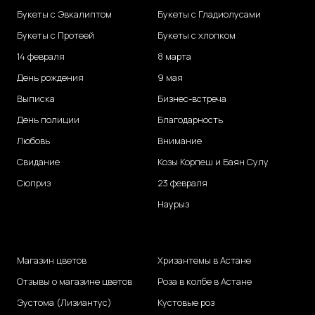
Букеты с Эвкалиптом
Букеты с Гладиолусами
Букеты с Протеей
Букеты с хлопком
14 февраля
8 марта
День рождения
9 мая
Выписка
Бизнес-встреча
День полиции
Благодарность
Любовь
Внимание
Свидание
Козы Корпеш и Баян Сулу
Сюприз
23 февраля
Наурыз
Магазин цветов
Хризантемы в Астане
Отзывы о магазине цветов
Роза в колбе в Астане
Эустома (Лизиантус)
Кустовые роз