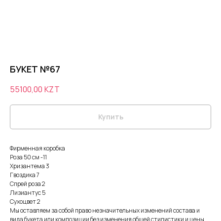
БУКЕТ №67
55100,00
KZT
Купить
Фирменная коробка
Роза 50 см -11
Хризантема 3
Гвоздика 7
Спрей роза 2
Лизиантус 5
Сухоцвет 2
Мы оставляем за собой право незначительных изменений состава и
вида букета или композиции без изменения общей стилистики и цены.