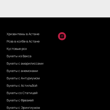
Хризантемы в Астане
Роза в колбе в Астане
Кустовые роз
Букеты из Вакса
Букеты с амарилиссами
Букеты с анемонами
Букеты с Антуриумом
Букеты с Астильбой
Букеты со Статицей
Букеты с Фрезией
Букеты с Эрингиумом