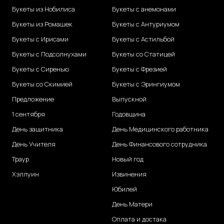
Букеты из Нобилиса
Букеты с анемонами
Букеты из Ромашек
Букеты с Антуриумом
Букеты с Ирисами
Букеты с Астильбой
Букеты с Подсолнухами
Букеты со Статицей
Букеты с Сиренью
Букеты с Фрезией
Букеты со Скимией
Букеты с Эрингиумом
Предложение
Выпускной
1 сентября
Годовщина
День защитника
День Медицинского работника
День Учителя
День Финансового сотрудника
Траур
Новый год
Хэллуин
Извинения
Юбилей
День Матери
Оплата и достака