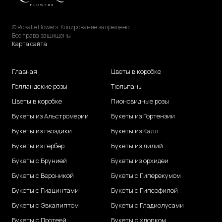
© Rosalie Flowers. Копирование запрещено.
Все права защищены
Карта сайта
Главная
Цветы в коробке
Голландские розы
Тюльпаны
Цветы в коробке
Пионовидные розы
Букеты из Альстромерии
Букеты из Гортензии
Букеты из гвоздики
Букеты из Калл
Букеты из гербер
Букеты из лилий
Букеты с Брунией
Букеты из орхидеи
Букеты с Вероникой
Букеты с Гиперекумом
Букеты с Гиацинтами
Букеты с Гипсофилой
Букеты с Эвкалиптом
Букеты с Гладиолусами
Букеты с Протеей
Букеты с хлопком