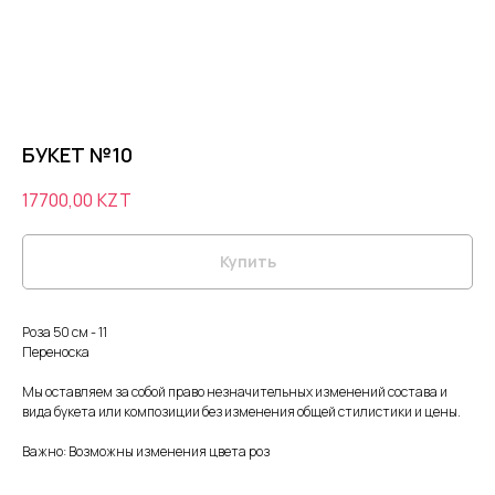
БУКЕТ №10
17700,00
KZT
Купить
Роза 50 см - 11
Переноска
Мы оставляем за собой право незначительных изменений состава и
вида букета или композиции без изменения общей стилистики и цены.
Важно: Возможны изменения цвета роз