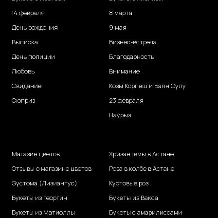
14 февраля
8 марта
День рождения
9 мая
Выписка
Бизнес-встреча
День полиции
Благодарность
Любовь
Внимание
Свидание
Козы Корпеш и Баян Сулу
Сюприз
23 февраля
Наурыз
Магазин цветов
Хризантемы в Астане
Отзывы о магазине цветов
Роза в колбе в Астане
Эустома (Лизиантус)
Кустовые роз
Букеты из георгин
Букеты из Вакса
Букеты из Матиоллы
Букеты с амарилиссами