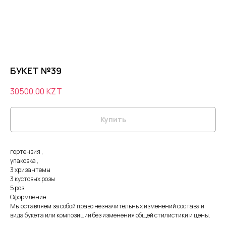
БУКЕТ №39
30500,00
KZT
Купить
гортензия ,
упаковка ,
3 хризантемы
3 кустовых розы
5 роз
Оформление
Мы оставляем за собой право незначительных изменений состава и
вида букета или композиции без изменения общей стилистики и цены.