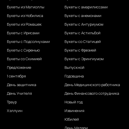
Букеты из Матиоллы
Букеты с амарилиссами
Букеты из Нобилиса
Букеты с анемонами
Букеты из Ромашек
Букеты с Антуриумом
Букеты с Ирисами
Букеты с Астильбой
Букеты с Подсолнухами
Букеты со Статицей
Букеты с Сиренью
Букеты с Фрезией
Букеты со Скимией
Букеты с Эрингиумом
Предложение
Выпускной
1 сентября
Годовщина
День защитника
День Медицинского работника
День Учителя
День Финансового сотрудника
Траур
Новый год
Хэллуин
Извинения
Юбилей
День Матери