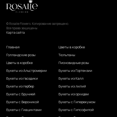
© Rosalie Flowers. Копирование запрещено.
Все права защищены
Карта сайта
Главная
Цветы в коробке
Голландские розы
Тюльпаны
Цветы в коробке
Пионовидные розы
Букеты из Альстромерии
Букеты из Гортензии
Букеты из гвоздики
Букеты из Калл
Букеты из гербер
Букеты из лилий
Букеты с Брунией
Букеты из орхидеи
Букеты с Вероникой
Букеты с Гиперекумом
Букеты с Гиацинтами
Букеты с Гипсофилой