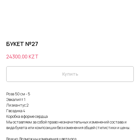
БУКЕТ №27
24300,00
KZT
Купить
Роза 50 см - 5
Эвкалипт 1
Лизиантус 2
Гвоздика 4
Коробка в форме сердца
Мы оставляем за собой право незначительных изменений состава и
вида букета или композиции без изменения общей стилистики и цены.
Важно: Возможны изменения цвета роз