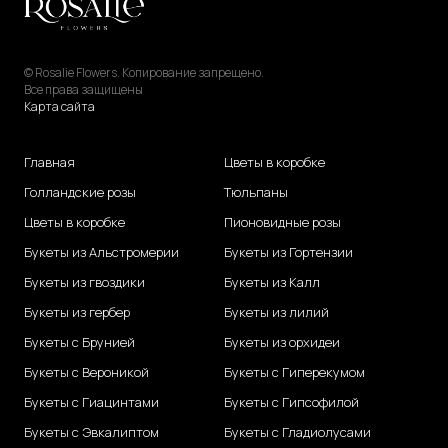
© Rosalie Flowers. Копирование запрещено.
Все права защищены
Карта сайта
Главная
Цветы в коробке
Голландские розы
Тюльпаны
Цветы в коробке
Пионовидные розы
Букеты из Альстромерии
Букеты из Гортензии
Букеты из гвоздики
Букеты из Калл
Букеты из гербер
Букеты из лилий
Букеты с Брунией
Букеты из орхидеи
Букеты с Вероникой
Букеты с Гиперекумом
Букеты с Гиацинтами
Букеты с Гипсофилой
Букеты с Эвкалиптом
Букеты с Гладиолусами