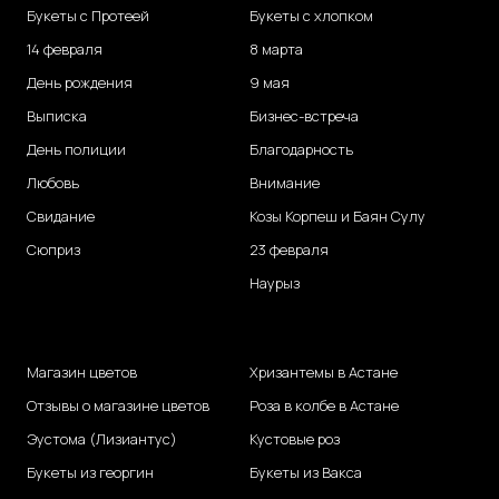
Букеты с Протеей
Букеты с хлопком
14 февраля
8 марта
День рождения
9 мая
Выписка
Бизнес-встреча
День полиции
Благодарность
Любовь
Внимание
Свидание
Козы Корпеш и Баян Сулу
Сюприз
23 февраля
Наурыз
Магазин цветов
Хризантемы в Астане
Отзывы о магазине цветов
Роза в колбе в Астане
Эустома (Лизиантус)
Кустовые роз
Букеты из георгин
Букеты из Вакса