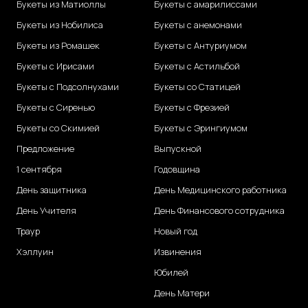
Букеты из Матиоллы
Букеты с амарилиссами
Букеты из Нобилиса
Букеты с анемонами
Букеты из Ромашек
Букеты с Антуриумом
Букеты с Ирисами
Букеты с Астильбой
Букеты с Подсолнухами
Букеты со Статицей
Букеты с Сиренью
Букеты с Фрезией
Букеты со Скимией
Букеты с Эрингиумом
Предложение
Выпускной
1 сентября
Годовщина
День защитника
День Медицинского работника
День Учителя
День Финансового сотрудника
Траур
Новый год
Хэллуин
Извинения
Юбилей
День Матери