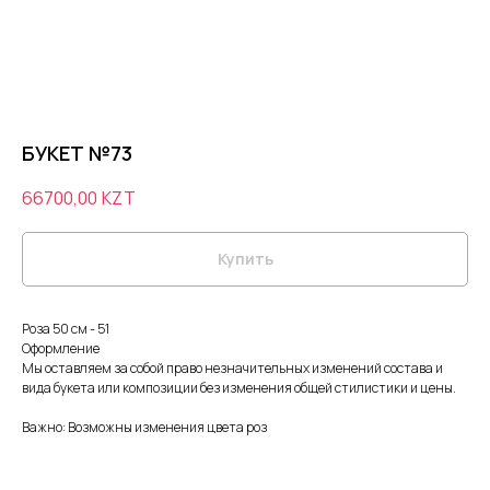
БУКЕТ №73
66700,00
KZT
Купить
Роза 50 см - 51
Оформление
Мы оставляем за собой право незначительных изменений состава и
вида букета или композиции без изменения общей стилистики и цены.
Важно: Возможны изменения цвета роз