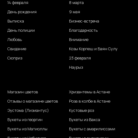
14 февраля
8 марта
День рождения
9 мая
Выписка
Бизнес-встреча
День полиции
Благодарность
Любовь
Внимание
Свидание
Козы Корпеш и Баян Сулу
Сюприз
23 февраля
Наурыз
Магазин цветов
Хризантемы в Астане
Отзывы о магазине цветов
Роза в колбе в Астане
Эустома (Лизиантус)
Кустовые роз
Букеты из георгин
Букеты из Вакса
Букеты из Матиоллы
Букеты с амарилиссами