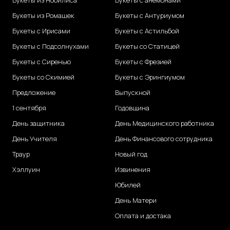
Букеты из Нобилиса
Букеты с анемонами
Букеты из Ромашек
Букеты с Антуриумом
Букеты с Ирисами
Букеты с Астильбой
Букеты с Подсолнухами
Букеты со Статицей
Букеты с Сиренью
Букеты с Фрезией
Букеты со Скимией
Букеты с Эрингиумом
Предложение
Выпускной
1 сентября
Годовщина
День защитника
День Медицинского работника
День Учителя
День Финансового сотрудника
Траур
Новый год
Хэллуин
Извинения
Юбилей
День Матери
Оплата и достака