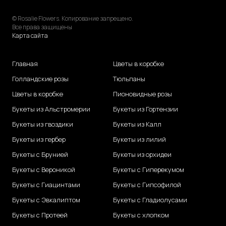
© Rosalie Flowers. Копирование запрещено.
Все права защищены
Карта сайта
Главная
Цветы в коробке
Голландские розы
Тюльпаны
Цветы в коробке
Пионовидные розы
Букеты из Альстромерии
Букеты из Гортензии
Букеты из гвоздики
Букеты из Калл
Букеты из гербер
Букеты из лилий
Букеты с Брунией
Букеты из орхидеи
Букеты с Вероникой
Букеты с Гиперекумом
Букеты с Гиацинтами
Букеты с Гипсофилой
Букеты с Эвкалиптом
Букеты с Гладиолусами
Букеты с Протеей
Букеты с хлопком