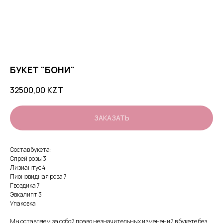
БУКЕТ "БОНИ"
32500,00
KZT
ЗАКАЗАТЬ
Состав букета:
Спрей розы 3
Лизиантус 4
Пионовидная роза 7
Гвоздика 7
Эвкалипт 3
Упаковка
Мы оставляем за собой право незначительных изменений в букете без