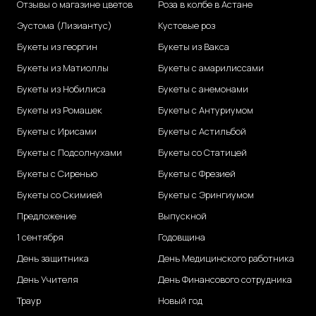
Отзывы о магазине цветов
Роза в колбе в Астане
Эустома (Лизиантус)
Кустовые роз
Букеты из георгин
Букеты из Вакса
Букеты из Матиоллы
Букеты с амарилиссами
Букеты из Нобилиса
Букеты с анемонами
Букеты из Ромашек
Букеты с Антуриумом
Букеты с Ирисами
Букеты с Астильбой
Букеты с Подсолнухами
Букеты со Статицей
Букеты с Сиренью
Букеты с Фрезией
Букеты со Скимией
Букеты с Эрингиумом
Предложение
Выпускной
1 сентября
Годовщина
День защитника
День Медицинского работника
День Учителя
День Финансового сотрудника
Траур
Новый год