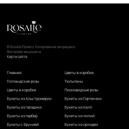
© Rosalie Flowers. Копирование запрещено.
Все права защищены
Карта сайта
Главная
Цветы в коробке
Голландские розы
Тюльпаны
Цветы в коробке
Пионовидные розы
Букеты из Альстромерии
Букеты из Гортензии
Букеты из гвоздики
Букеты из Калл
Букеты из гербер
Букеты из лилий
Букеты с Брунией
Букеты из орхидеи