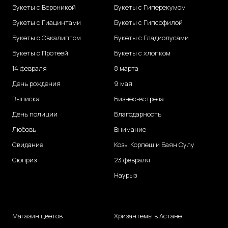
Букеты с Вероникой
Букеты с Гиперекумом
Букеты с Гиацинтами
Букеты с Гипсофилой
Букеты с Эвкалиптом
Букеты с Гладиолусами
Букеты с Протеей
Букеты с хлопком
14 февраля
8 марта
День рождения
9 мая
Выписка
Бизнес-встреча
День полиции
Благодарность
Любовь
Внимание
Свидание
Козы Корпеш и Баян Сулу
Сюприз
23 февраля
Наурыз
Магазин цветов
Хризантемы в Астане