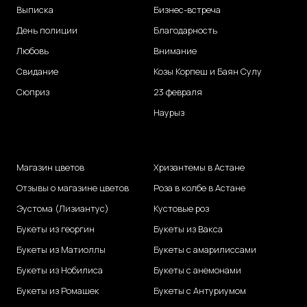
Выписка
Бизнес-встреча
День полиции
Благодарность
Любовь
Внимание
Свидание
Козы Корпеш и Баян Сулу
Сюприз
23 февраля
Наурыз
Магазин цветов
Хризантемы в Астане
Отзывы о магазине цветов
Роза в колбе в Астане
Эустома (Лизиантус)
Кустовые роз
Букеты из георгин
Букеты из Вакса
Букеты из Матиоллы
Букеты с амарилиссами
Букеты из Нобилиса
Букеты с анемонами
Букеты из Ромашек
Букеты с Антуриумом