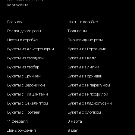
Карта сайта
Главная
Цветы в коробке
Голландские розы
Тюльпаны
Цветы в коробке
Пионовидные розы
Букеты из Альстромерии
Букеты из Гортензии
Букеты из гвоздики
Букеты из Калл
Букеты из гербер
Букеты из лилий
Букеты с Брунией
Букеты из орхидеи
Букеты с Вероникой
Букеты с Гиперекумом
Букеты с Гиацинтами
Букеты с Гипсофилой
Букеты с Эвкалиптом
Букеты с Гладиолусами
Букеты с Протеей
Букеты с хлопком
14 февраля
8 марта
День рождения
9 мая