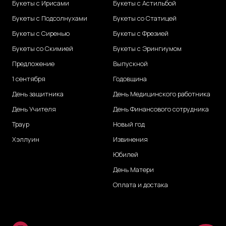
Букеты с Ирисами
Букеты с Астильбой
Букеты с Подсолнухами
Букеты со Статицей
Букеты с Сиренью
Букеты с Фрезией
Букеты со Скимией
Букеты с Эрингиумом
Предложение
Выпускной
1 сентября
Годовщина
День защитника
День Медицинского работника
День Учителя
День Финансового сотрудника
Траур
Новый год
Хэллуин
Извинения
Юбилей
День Матери
Оплата и достака