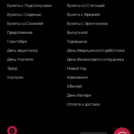
Букеты с Подсолнухами
Букеты со Статицей
Букеты с Сиренью
Букеты с Фрезией
Букеты со Скимией
Букеты с Эрингиумом
Предложение
Выпускной
1 сентября
Годовщина
День защитника
День Медицинского работника
День Учителя
День Финансового сотрудника
Траур
Новый год
Хэллуин
Извинения
Юбилей
День Матери
Оплата и достака