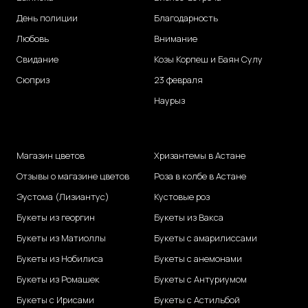
День полиции
Благодарность
Любовь
Внимание
Свидание
Козы Корпеш и Баян Сулу
Сюприз
23 февраля
Наурыз
Магазин цветов
Хризантемы в Астане
Отзывы о магазине цветов
Роза в колбе в Астане
Эустома (Лизиантус)
Кустовые роз
Букеты из георгин
Букеты из Вакса
Букеты из Матиоллы
Букеты с амарилиссами
Букеты из Нобилиса
Букеты с анемонами
Букеты из Ромашек
Букеты с Антуриумом
Букеты с Ирисами
Букеты с Астильбой