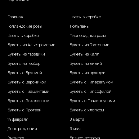
Главная
Цветы в коробке
Голландские розы
Тюльпаны
Цветы в коробке
Пионовидные розы
Букеты из Альстромерии
Букеты из Гортензии
Букеты из гвоздики
Букеты из Калл
Букеты из гербер
Букеты из лилий
Букеты с Брунией
Букеты из орхидеи
Букеты с Вероникой
Букеты с Гиперекумом
Букеты с Гиацинтами
Букеты с Гипсофилой
Букеты с Эвкалиптом
Букеты с Гладиолусами
Букеты с Протеей
Букеты с хлопком
14 февраля
8 марта
День рождения
9 мая
Выписка
Бизнес-встреча