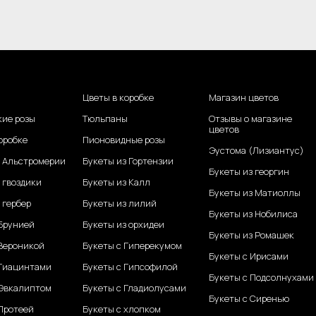
Цветы в коробке
Магазин цветов
кие розы
Тюльпаны
Отзывы о магазине
цветов
оробке
Пионовидные розы
Эустома (Лизиантус)
з Альстромерии
Букеты из Гортензии
Букеты из георгин
 гвоздики
Букеты из Калл
Букеты из Матиоллы
 гербер
Букеты из лилий
Букеты из Нобилиса
 Брунией
Букеты из орхидеи
Букеты из Ромашек
 Вероникой
Букеты с Гиперекумом
Букеты с Ирисами
 Гиацинтами
Букеты с Гипсофилой
Букеты с Подсолнухами
 Эвкалиптом
Букеты с Гладиолусами
Букеты с Сиренью
Протеей
Букеты с хлопком