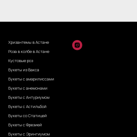
Хризантемы в Астане
Роза в колбе в Астане
Кустовые роз
Букеты из Вакса
Букеты с амарилиссами
Букеты с анемонами
Букеты с Антуриумом
Букеты с Астильбой
Букеты со Статицей
Букеты с Фрезией
Букеты с Эрингиумом