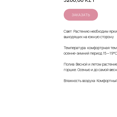
ЗАКАЗАТЬ
Свет: Растению необходим яркий
выходящих на южную сторону
Температура: комфортрная темп
осенне-зимний период 15—19°C
Полив: Весной и летом растение
горшке. Осенью и до самой вес
Влажность воздуха: Комфортны