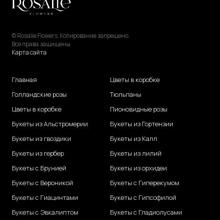
© Rosalie Flowers. Копирование запрещено.
Все права защищены
Карта сайта
Главная
Цветы в коробке
Голландские розы
Тюльпаны
Цветы в коробке
Пионовидные розы
Букеты из Альстромерии
Букеты из Гортензии
Букеты из гвоздики
Букеты из Калл
Букеты из гербер
Букеты из лилий
Букеты с Брунией
Букеты из орхидеи
Букеты с Вероникой
Букеты с Гиперекумом
Букеты с Гиацинтами
Букеты с Гипсофилой
Букеты с Эвкалиптом
Букеты с Гладиолусами