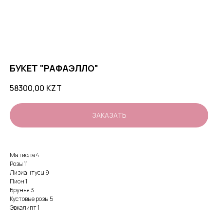
БУКЕТ "РАФАЭЛЛО"
58300,00
KZT
ЗАКАЗАТЬ
Матиола 4
Розы 11
Лизиантусы 9
Пион 1
Брунья 3
Кустовые розы 5
Эвкалипт 1