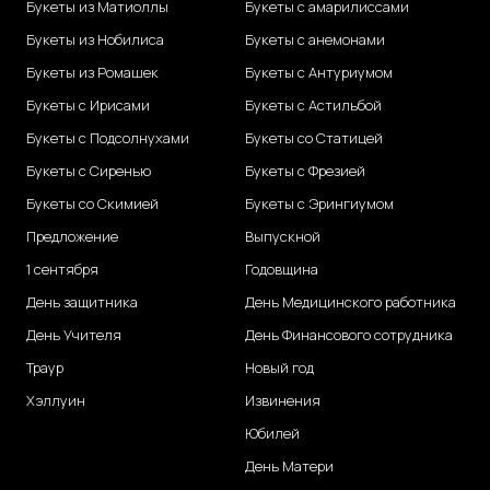
Букеты из Матиоллы
Букеты с амарилиссами
Букеты из Нобилиса
Букеты с анемонами
Букеты из Ромашек
Букеты с Антуриумом
Букеты с Ирисами
Букеты с Астильбой
Букеты с Подсолнухами
Букеты со Статицей
Букеты с Сиренью
Букеты с Фрезией
Букеты со Скимией
Букеты с Эрингиумом
Предложение
Выпускной
1 сентября
Годовщина
День защитника
День Медицинского работника
День Учителя
День Финансового сотрудника
Траур
Новый год
Хэллуин
Извинения
Юбилей
День Матери