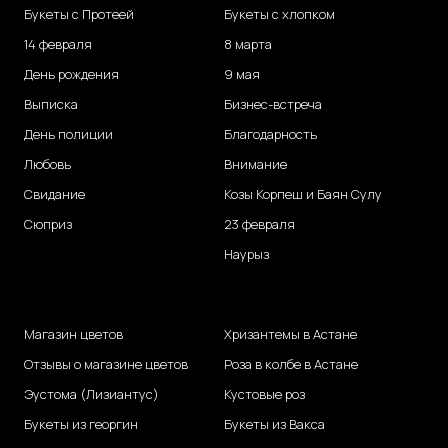
Букеты с Протеей
Букеты с хлопком
14 февраля
8 марта
День рождения
9 мая
Выписка
Бизнес-встреча
День полиции
Благодарность
Любовь
Внимание
Свидание
Козы Корпеш и Баян Сулу
Сюприз
23 февраля
Наурыз
Магазин цветов
Хризантемы в Астане
Отзывы о магазине цветов
Роза в колбе в Астане
Эустома (Лизиантус)
Кустовые роз
Букеты из георгин
Букеты из Вакса