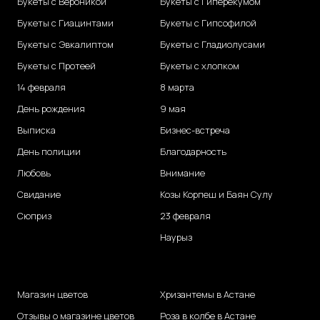
Букеты с Вероникой
Букеты с Гиперекумом
Букеты с Гиацинтами
Букеты с Гипсофилой
Букеты с Эвкалиптом
Букеты с Гладиолусами
Букеты с Протеей
Букеты с хлопком
14 февраля
8 марта
День рождения
9 мая
Выписка
Бизнес-встреча
День полиции
Благодарность
Любовь
Внимание
Свидание
Козы Корпеш и Баян Сулу
Сюприз
23 февраля
Наурыз
Магазин цветов
Хризантемы в Астане
Отзывы о магазине цветов
Роза в колбе в Астане