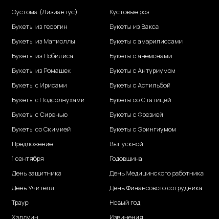
Эустома (Лизиантус)
Кустовые роз
Букеты из георгин
Букеты из Вакса
Букеты из Матиоллы
Букеты с амарилиссами
Букеты из Нобилиса
Букеты с анемонами
Букеты из Ромашек
Букеты с Антуриумом
Букеты с Ирисами
Букеты с Астильбой
Букеты с Подсолнухами
Букеты со Статицей
Букеты с Сиренью
Букеты с Фрезией
Букеты со Скимией
Букеты с Эрингиумом
Предложение
Выпускной
1 сентября
Годовщина
День защитника
День Медицинского работника
День Учителя
День Финансового сотрудника
Траур
Новый год
Хэллуин
Извинения