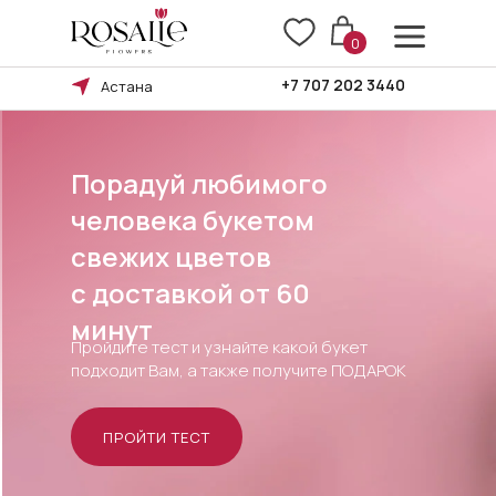
0
+7 707 202 3440
Астана
Порадуй любимого
человека букетом
свежих цветов
Правила возврата
c доставкой от 60
минут
Пройдите тест и узнайте какой букет
подходит Вам, а также получите ПОДАРОК
Оплата и доставка
ПРОЙТИ ТЕСТ
БУКЕТА
ПОВОД
КОМУ
БУКЕТ
Ы В БУКЕТЕ
ТИП БУКЕТА
СЦВЕТКИ