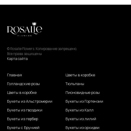
© Rosalie Flowers. Копирование запрещено.
Все права защищены
Карта сайта
Главная
Цветы в коробке
Голландские розы
Тюльпаны
Цветы в коробке
Пионовидные розы
Букеты из Альстромерии
Букеты из Гортензии
Букеты из гвоздики
Букеты из Калл
Букеты из гербер
Букеты из лилий
Букеты с Брунией
Букеты из орхидеи