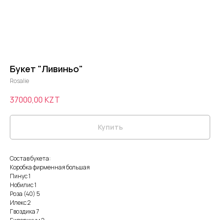
Букет "Ливиньо"
Rosalie
37000,00
KZT
Купить
Состав букета:
Коробка фирменная большая
Пинус 1
Нобилис 1
Роза (40) 5
Илекс 2
Гвоздика 7