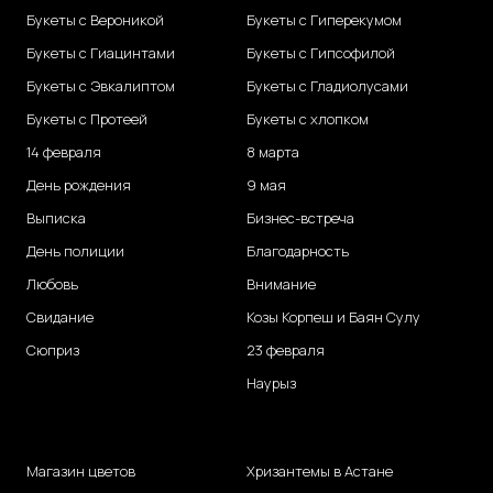
Букеты с Вероникой
Букеты с Гиперекумом
Букеты с Гиацинтами
Букеты с Гипсофилой
Букеты с Эвкалиптом
Букеты с Гладиолусами
Букеты с Протеей
Букеты с хлопком
14 февраля
8 марта
День рождения
9 мая
Выписка
Бизнес-встреча
День полиции
Благодарность
Любовь
Внимание
Свидание
Козы Корпеш и Баян Сулу
Сюприз
23 февраля
Наурыз
Магазин цветов
Хризантемы в Астане