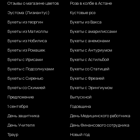
Отзывы о магазине цветов
Роза в колбе в Астане
Эустома (Лизиантус)
Кустовые роз
Букеты из георгин
Букеты из Вакса
Букеты из Матиоллы
Букеты с амарилиссами
Букеты из Нобилиса
Букеты с анемонами
Букеты из Ромашек
Букеты с Антуриумом
Букеты с Ирисами
Букеты с Астильбой
Букеты с Подсолнухами
Букеты со Статицей
Букеты с Сиренью
Букеты с Фрезией
Букеты со Скимией
Букеты с Эрингиумом
Предложение
Выпускной
1 сентября
Годовщина
День защитника
День Медицинского работника
День Учителя
День Финансового сотрудника
Траур
Новый год