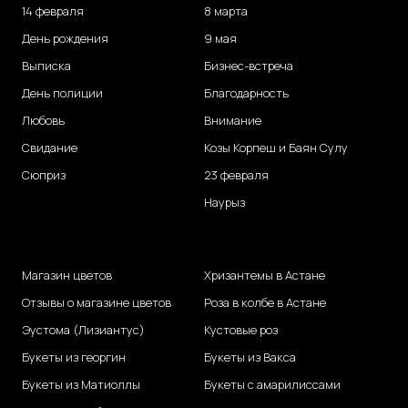
14 февраля
8 марта
День рождения
9 мая
Выписка
Бизнес-встреча
День полиции
Благодарность
Любовь
Внимание
Свидание
Козы Корпеш и Баян Сулу
Сюприз
23 февраля
Наурыз
Магазин цветов
Хризантемы в Астане
Отзывы о магазине цветов
Роза в колбе в Астане
Эустома (Лизиантус)
Кустовые роз
Букеты из георгин
Букеты из Вакса
Букеты из Матиоллы
Букеты с амарилиссами