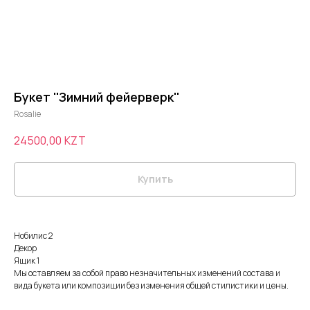
Букет ''Зимний фейерверк''
Rosalie
24500,00
KZT
Купить
Нобилис 2
Декор
Ящик 1
Мы оставляем за собой право незначительных изменений состава и
вида букета или композиции без изменения общей стилистики и цены.