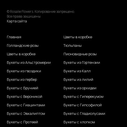
© Rosalie Flowers. Копирование запрещено.
Все права защищены
Карта сайта
Главная
Цветы в коробке
Голландские розы
Тюльпаны
Цветы в коробке
Пионовидные розы
Букеты из Альстромерии
Букеты из Гортензии
Букеты из гвоздики
Букеты из Калл
Букеты из гербер
Букеты из лилий
Букеты с Брунией
Букеты из орхидеи
Букеты с Вероникой
Букеты с Гиперекумом
Букеты с Гиацинтами
Букеты с Гипсофилой
Букеты с Эвкалиптом
Букеты с Гладиолусами
Букеты с Протеей
Букеты с хлопком