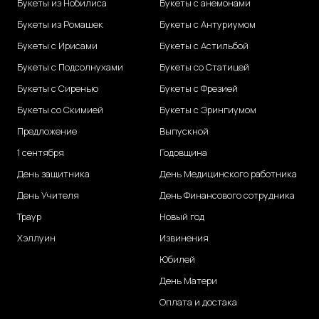
Букеты из Нобилиса
Букеты с анемонами
Букеты из Ромашек
Букеты с Антуриумом
Букеты с Ирисами
Букеты с Астильбой
Букеты с Подсолнухами
Букеты со Статицей
Букеты с Сиренью
Букеты с Фрезией
Букеты со Скимией
Букеты с Эрингиумом
Предложение
Выпускной
1 сентября
Годовщина
День защитника
День Медицинского работника
День Учителя
День Финансового сотрудника
Траур
Новый год
Хэллуин
Извинения
Юбилей
День Матери
Оплата и достака