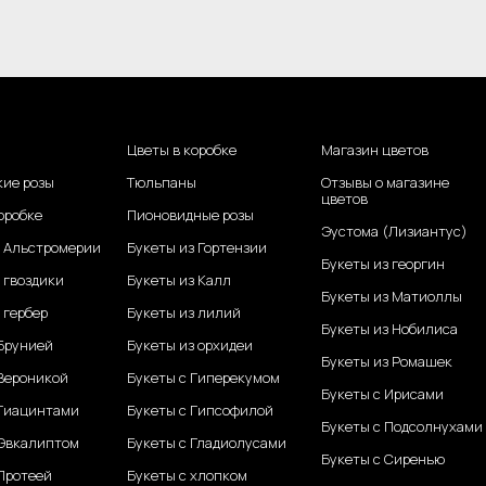
Цветы в коробке
Магазин цветов
кие розы
Тюльпаны
Отзывы о магазине
цветов
оробке
Пионовидные розы
Эустома (Лизиантус)
з Альстромерии
Букеты из Гортензии
Букеты из георгин
 гвоздики
Букеты из Калл
Букеты из Матиоллы
 гербер
Букеты из лилий
Букеты из Нобилиса
 Брунией
Букеты из орхидеи
Букеты из Ромашек
 Вероникой
Букеты с Гиперекумом
Букеты с Ирисами
 Гиацинтами
Букеты с Гипсофилой
Букеты с Подсолнухами
 Эвкалиптом
Букеты с Гладиолусами
Букеты с Сиренью
Протеей
Букеты с хлопком