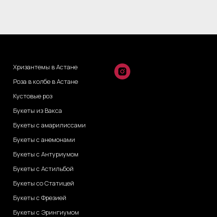
Хризантемы в Астане
Роза в колбе в Астане
Кустовые роз
Букеты из Вакса
Букеты с амарилиссами
Букеты с анемонами
Букеты с Антуриумом
Букеты с Астильбой
Букеты со Статицей
Букеты с Фрезией
Букеты с Эрингиумом