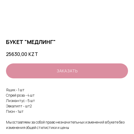
БУКЕТ "МЕДЛИНГ"
25630,00
KZT
ЗАКАЗАТЬ
Ящик - 1 шт
Спрей роза - 4 шт
Лизиантус - 5 шт
Эвкалипт - шт2
Пион - 1шт
Мы оставляем за собой право незначительных изменений в букете без
изменения общей стилистики и цены