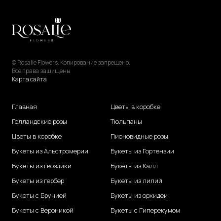
© Rosalie Flowers. Копирование запрещено.
Все права защищены
Карта сайта
Главная
Цветы в коробке
Голландские розы
Тюльпаны
Цветы в коробке
Пионовидные розы
Букеты из Альстромерии
Букеты из Гортензии
Букеты из гвоздики
Букеты из Калл
Букеты из гербер
Букеты из лилий
Букеты с Брунией
Букеты из орхидеи
Букеты с Вероникой
Букеты с Гиперекумом