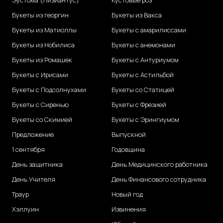
Эустома (Лизиантус)
Кустовые роз
Букеты из георгин
Букеты из Вакса
Букеты из Матиоллы
Букеты с амарилиссами
Букеты из Нобилиса
Букеты с анемонами
Букеты из Ромашек
Букеты с Антуриумом
Букеты с Ирисами
Букеты с Астильбой
Букеты с Подсолнухами
Букеты со Статицей
Букеты с Сиренью
Букеты с Фрезией
Букеты со Скимией
Букеты с Эрингиумом
Предложение
Выпускной
1 сентября
Годовщина
День защитника
День Медицинского работника
День Учителя
День Финансового сотрудника
Траур
Новый год
Хэллуин
Извинения