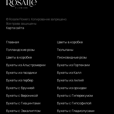
© Rosalie Flowers. Копирование запрещено.
Все права защищены
Карта сайта
Главная
Цветы в коробке
Голландские розы
Тюльпаны
Цветы в коробке
Пионовидные розы
Букеты из Альстромерии
Букеты из Гортензии
Букеты из гвоздики
Букеты из Калл
Букеты из гербер
Букеты из лилий
Букеты с Брунией
Букеты из орхидеи
Букеты с Вероникой
Букеты с Гиперекумом
Букеты с Гиацинтами
Букеты с Гипсофилой
Букеты с Эвкалиптом
Букеты с Гладиолусами