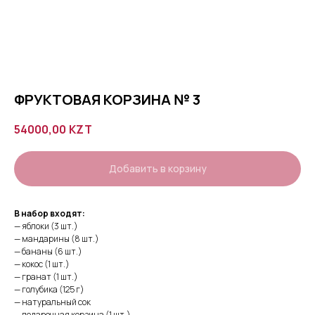
ФРУКТОВАЯ КОРЗИНА № 3
54000,00
KZT
Добавить в корзину
В набор входят:
— яблоки (3 шт.)
— мандарины (8 шт.)
— бананы (6 шт.)
— кокос (1 шт.)
— гранат (1 шт.)
— голубика (125 г)
— натуральный сок
— подарочная корзина (1 шт.)