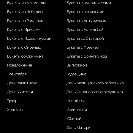
Букеты из Матиоллы
Букеты с амарилиссами
Букеты из Нобилиса
Букеты с анемонами
Букеты из Ромашек
Букеты с Антуриумом
Букеты с Ирисами
Букеты с Астильбой
Букеты с Подсолнухами
Букеты со Статицей
Букеты с Сиренью
Букеты с Фрезией
Букеты со Скимией
Букеты с Эрингиумом
Предложение
Выпускной
1 сентября
Годовщина
День защитника
День Медицинского работника
День Учителя
День Финансового сотрудника
Траур
Новый год
Хэллуин
Извинения
Юбилей
День Матери