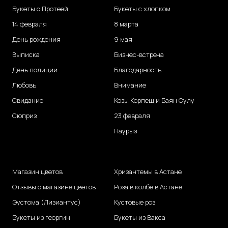
Букеты с Протеей
Букеты с хлопком
14 февраля
8 марта
День рождения
9 мая
Выписка
Бизнес-встреча
День полиции
Благодарность
Любовь
Внимание
Свидание
Козы Корпеш и Баян Сулу
Сюприз
23 февраля
Наурыз
Магазин цветов
Хризантемы в Астане
Отзывы о магазине цветов
Роза в колбе в Астане
Эустома (Лизиантус)
Кустовые роз
Букеты из георгин
Букеты из Вакса