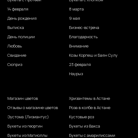
14 февраля
8 марта
День рождения
9 мая
Выписка
Бизнес-встреча
День полиции
Благодарность
Любовь
Внимание
Свидание
Козы Корпеш и Баян Сулу
Сюприз
23 февраля
Наурыз
Магазин цветов
Хризантемы в Астане
Отзывы о магазине цветов
Роза в колбе в Астане
Эустома (Лизиантус)
Кустовые роз
Букеты из георгин
Букеты из Вакса
Букеты из Матиоллы
Букеты с амарилиссами