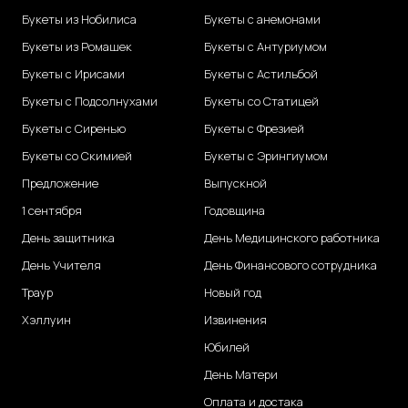
Букеты из Нобилиса
Букеты с анемонами
Букеты из Ромашек
Букеты с Антуриумом
Букеты с Ирисами
Букеты с Астильбой
Букеты с Подсолнухами
Букеты со Статицей
Букеты с Сиренью
Букеты с Фрезией
Букеты со Скимией
Букеты с Эрингиумом
Предложение
Выпускной
1 сентября
Годовщина
День защитника
День Медицинского работника
День Учителя
День Финансового сотрудника
Траур
Новый год
Хэллуин
Извинения
Юбилей
День Матери
Оплата и достака