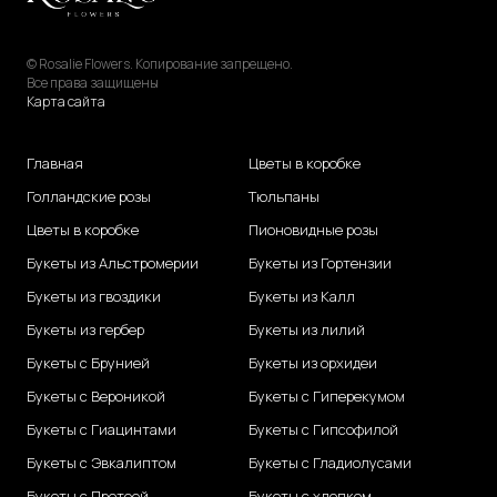
© Rosalie Flowers. Копирование запрещено.
Все права защищены
Карта сайта
Главная
Цветы в коробке
Голландские розы
Тюльпаны
Цветы в коробке
Пионовидные розы
Букеты из Альстромерии
Букеты из Гортензии
Букеты из гвоздики
Букеты из Калл
Букеты из гербер
Букеты из лилий
Букеты с Брунией
Букеты из орхидеи
Букеты с Вероникой
Букеты с Гиперекумом
Букеты с Гиацинтами
Букеты с Гипсофилой
Букеты с Эвкалиптом
Букеты с Гладиолусами
Букеты с Протеей
Букеты с хлопком