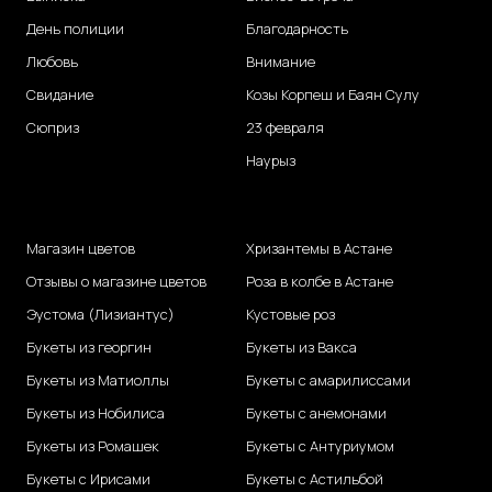
День полиции
Благодарность
Любовь
Внимание
Свидание
Козы Корпеш и Баян Сулу
Сюприз
23 февраля
Наурыз
Магазин цветов
Хризантемы в Астане
Отзывы о магазине цветов
Роза в колбе в Астане
Эустома (Лизиантус)
Кустовые роз
Букеты из георгин
Букеты из Вакса
Букеты из Матиоллы
Букеты с амарилиссами
Букеты из Нобилиса
Букеты с анемонами
Букеты из Ромашек
Букеты с Антуриумом
Букеты с Ирисами
Букеты с Астильбой