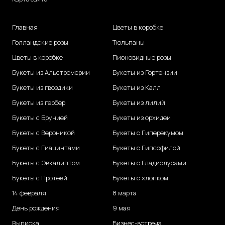
Главная
Цветы в коробке
Голландские розы
Тюльпаны
Цветы в коробке
Пионовидные розы
Букеты из Альстромерии
Букеты из Гортензии
Букеты из гвоздики
Букеты из Калл
Букеты из гербер
Букеты из лилий
Букеты с Брунией
Букеты из орхидеи
Букеты с Вероникой
Букеты с Гиперекумом
Букеты с Гиацинтами
Букеты с Гипсофилой
Букеты с Эвкалиптом
Букеты с Гладиолусами
Букеты с Протеей
Букеты с хлопком
14 февраля
8 марта
День рождения
9 мая
Выписка
Бизнес-встреча