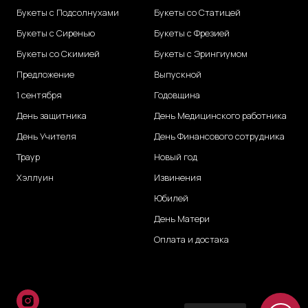
Букеты с Подсолнухами
Букеты со Статицей
Букеты с Сиренью
Букеты с Фрезией
Букеты со Скимией
Букеты с Эрингиумом
Предложение
Выпускной
1 сентября
Годовщина
День защитника
День Медицинского работника
День Учителя
День Финансового сотрудника
Траур
Новый год
Хэллуин
Извинения
Юбилей
День Матери
Оплата и достака