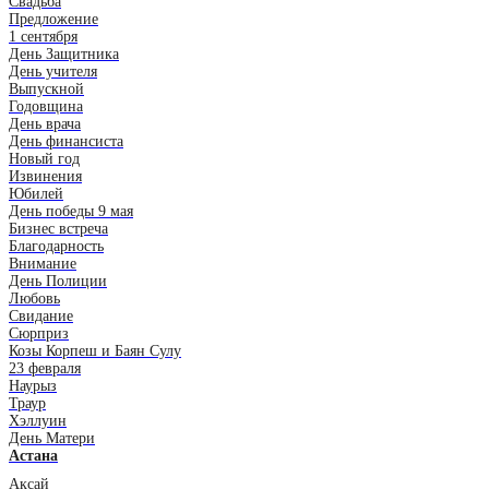
Свадьба
Предложение
1 сентября
День Защитника
День учителя
Выпускной
Годовщина
День врача
День финансиста
Новый год
Извинения
Юбилей
День победы 9 мая
Бизнес встреча
Благодарность
Внимание
День Полиции
Любовь
Свидание
Сюрприз
Козы Корпеш и Баян Сулу
23 февраля
Наурыз
Траур
Хэллуин
День Матери
Астана
Аксай