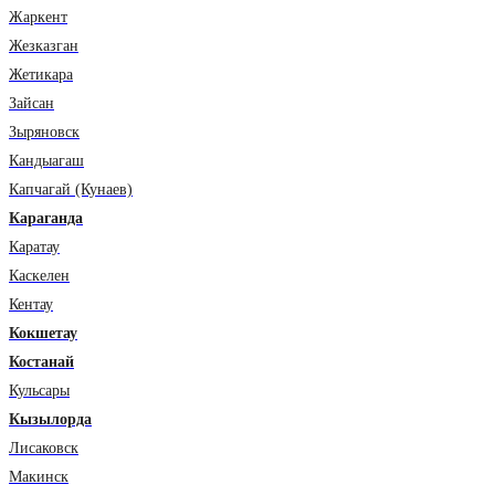
Жаркент
Жезказган
Жетикара
Зайсан
Зыряновск
Кандыагаш
Капчагай (Кунаев)
Караганда
Каратау
Каскелен
Кентау
Кокшетау
Костанай
Кульсары
Кызылорда
Лисаковск
Макинск