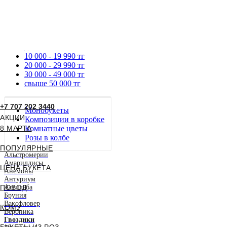
до 9990 тг
10 000 - 19 990 тг
20 000 - 29 990 тг
30 000 - 49 000 тг
свыше 50 000 тг
+7 707 202 3440
Монобукеты
АКЦИИ
Композиции в коробке
8 МАРТА
Комнатные цветы
Розы в колбе
ПОПУЛЯРНЫЕ
Альстромерии
Амариллисы
ЦЕНА БУКЕТА
Анемоны
Антуриум
ПОВОД
Астильба
Бруния
Ваксфловер
КОМУ
Вероника
Гвоздики