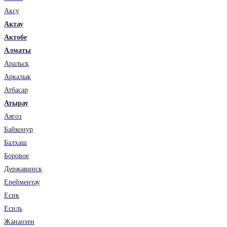
Аксу
Актау
Актобе
Алматы
Аральск
Аркалык
Атбасар
Атырау
Аягоз
Байконур
Балхаш
Боровое
Державинск
Ерейментау
Есик
Есиль
Жанаозен