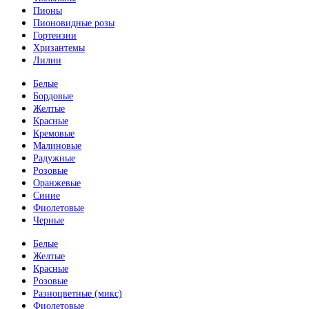
Пионы
Пионовидные розы
Гортензии
Хризантемы
Лилии
Белые
Бордовые
Желтые
Красные
Кремовые
Малиновые
Радужные
Розовые
Оранжевые
Синие
Фиолетовые
Черные
Белые
Желтые
Красные
Розовые
Разноцветные (микс)
Фиолетовые