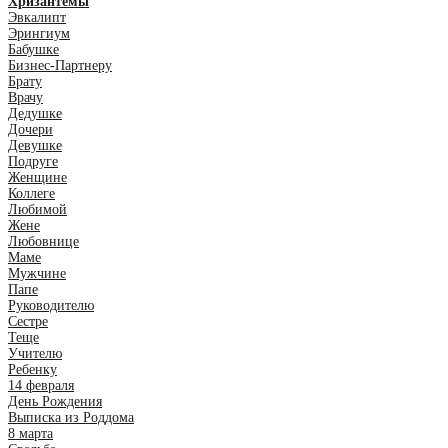
Хризантемы
Эвкалипт
Эрингиум
Бабушке
Бизнес-Партнеру
Брату
Врачу
Дедушке
Дочери
Девушке
Подруге
Женщине
Коллеге
Любимой
Жене
Любовнице
Маме
Мужчине
Папе
Руководителю
Сестре
Теще
Учителю
Ребенку
14 февраля
День Рождения
Выписка из Роддома
8 марта