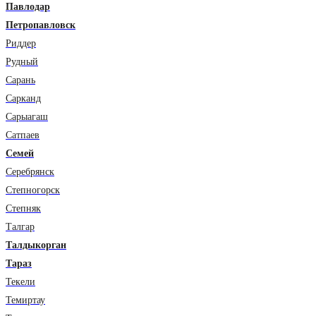
Павлодар
Петропавловск
Риддер
Рудный
Сарань
Сарканд
Сарыагаш
Сатпаев
Семей
Серебрянск
Степногорск
Степняк
Талгар
Талдыкорган
Тараз
Текели
Темиртау