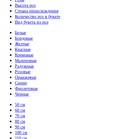
Высота роз
Страна происхождения
Количество роз в букете
Вид букета из роз
Белые
Бордовые
Желтые
Красные
Кремовые
Малиновые
Радужные
Розовые
Оранжевые
Синие
Фиолетовые
Черные
50 см
60 см
70 см
80 см
90 см
100 см
110 см