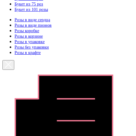
Букет из 75 роз
Букет из 101 розы
Розы в виде сердца
Розы в виде пионов
Розы коробке
Розы в корзине
Розы в упаковке
Розы без упаковки
Розы в крафте