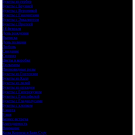
Букеты из гербер
Букеты с Брунией
Букеты с Вероникой
Букеты с Гиацинтами
Букеты с Эвкалиптом
Букеты с Протеей
14 февраля
День рождения
Выписка
День полиции
Любовь
Свидание
Сюприз
Цветы в коробке
Тюльпаны
Пионовидные розы
Букеты из Гортензии
Букеты из Калл
Букеты из лилий
Букеты из орхидеи
Букеты с Гиперекумом
Букеты с Гипсофилой
Букеты с Гладиолусами
Букеты с хлопком
8 марта
9 мая
Бизнес-встреча
Благодарность
Внимание
Козы Корпеш и Баян Сулу