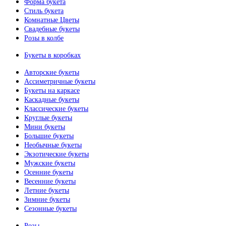
Форма букета
Стиль букета
Комнатные Цветы
Свадебные букеты
Розы в колбе
Букеты в коробках
Авторские букеты
Ассиметричные букеты
Букеты на каркасе
Каскадные букеты
Классические букеты
Круглые букеты
Мини букеты
Большие букеты
Необычные букеты
Экзотические букеты
Мужские букеты
Осенние букеты
Весенние букеты
Летние букеты
Зимние букеты
Сезонные букеты
Розы