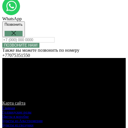
WhatsApp
Позвонить
ПОЗВОНИТЕ НАМ!
Также вы можете позвонить по номеру
+77075351550
© Rosalie Flowers. Копирование запрещено. Все права
защищены
Карта сайта
Главная
Голландские розы
Цветы в коробке
Букеты из Альстромерии
Букеты из гвоздики