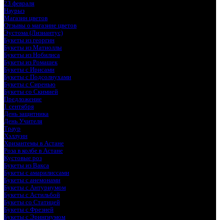
23 февраля
Наурыз
Магазин цветов
Отзывы о магазине цветов
Эустома (Лизиантус)
Букеты из георгин
Букеты из Матиоллы
Букеты из Нобилиса
Букеты из Ромашек
Букеты с Ирисами
Букеты с Подсолнухами
Букеты с Сиренью
Букеты со Скимией
Предложение
1 сентября
День защитника
День Учителя
Траур
Хэллуин
Хризантемы в Астане
Роза в колбе в Астане
Кустовые роз
Букеты из Вакса
Букеты с амарилиссами
Букеты с анемонами
Букеты с Антуриумом
Букеты с Астильбой
Букеты со Статицей
Букеты с Фрезией
Букеты с Эрингиумом