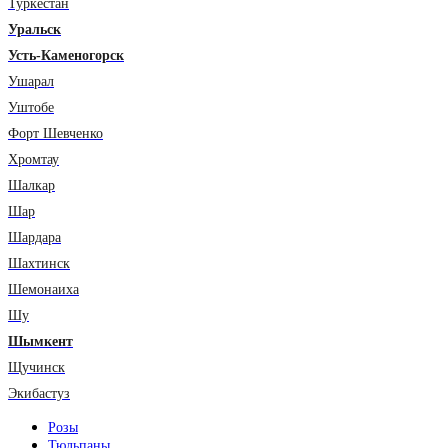
Туркестан
Уральск
Усть-Каменогорск
Ушарал
Уштобе
Форт Шевченко
Хромтау
Шалкар
Шар
Шардара
Шахтинск
Шемонаиха
Шу
Шымкент
Щучинск
Экибастуз
Розы
Тюльпаны