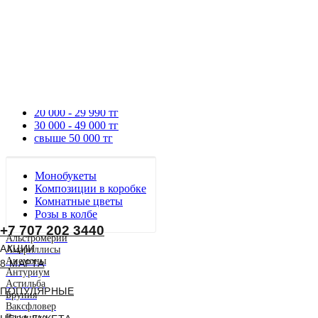
до 9990 тг
10 000 - 19 990 тг
20 000 - 29 990 тг
30 000 - 49 000 тг
свыше 50 000 тг
Монобукеты
Композиции в коробке
Комнатные цветы
Розы в колбе
+7 707 202 3440
Альстромерии
АКЦИИ
Амариллисы
Анемоны
8 МАРТА
Антуриум
Астильба
ПОПУЛЯРНЫЕ
Бруния
Ваксфловер
Вероника