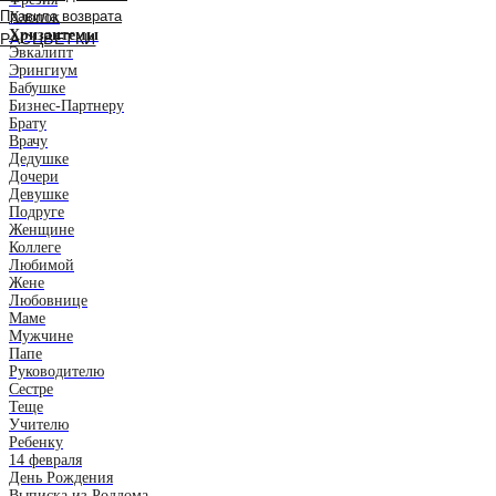
Правила возврата
Хлопок
Хризантемы
РАСЦВЕТКИ
Эвкалипт
Эрингиум
Бабушке
Бизнес-Партнеру
Брату
Врачу
Дедушке
Дочери
Девушке
Подруге
Женщине
Коллеге
Любимой
Жене
Любовнице
Маме
Мужчине
Папе
Руководителю
Сестре
Теще
Учителю
Ребенку
14 февраля
День Рождения
Выписка из Роддома