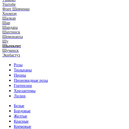
Уштобе
Форт Шевченко
Хромтау
Шалкар
Шар
Шардара
Шахтинск
Шемонаиха
Шу
Шымкент
Щучинск
Экибастуз
Розы
Тюльпаны
Пионы
Пионовидные розы
Гортензии
Хризантемы
Лилии
Белые
Бордовые
Желтые
Красные
Кремовые