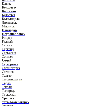
Кентау
Кокшетау
Костанай
Кульсары
Кызылорда
Лисаковск
Макинск
Павлодар
Петропавловск
Риддер
Рудный
Сарань
Сарканд
Сарыагаш
Сатпаев
Семей
Серебрянск
Степногорск
Степняк
Талгар
Талдыкорган
Тараз
Текели
Темиртау
Туркестан
Уральск
Усть-Каменогорск
Ушарал