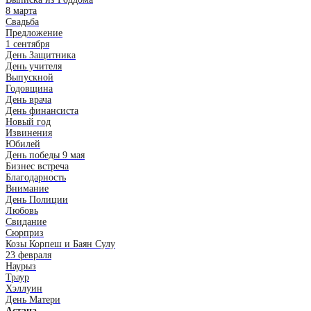
8 марта
Свадьба
Предложение
1 сентября
День Защитника
День учителя
Выпускной
Годовщина
День врача
День финансиста
Новый год
Извинения
Юбилей
День победы 9 мая
Бизнес встреча
Благодарность
Внимание
День Полиции
Любовь
Свидание
Сюрприз
Козы Корпеш и Баян Сулу
23 февраля
Наурыз
Траур
Хэллуин
День Матери
Астана