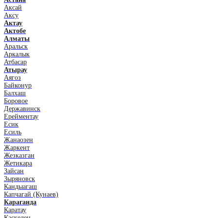
Аксай
Аксу
Актау
Актобе
Алматы
Аральск
Аркалык
Атбасар
Атырау
Аягоз
Байконур
Балхаш
Боровое
Державинск
Ерейментау
Есик
Есиль
Жанаозен
Жаркент
Жезказган
Жетикара
Зайсан
Зыряновск
Кандыагаш
Капчагай (Кунаев)
Караганда
Каратау
Каскелен