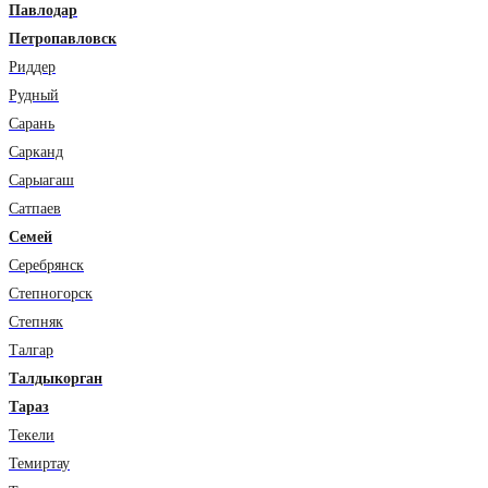
Павлодар
Петропавловск
Риддер
Рудный
Сарань
Сарканд
Сарыагаш
Сатпаев
Семей
Серебрянск
Степногорск
Степняк
Талгар
Талдыкорган
Тараз
Текели
Темиртау