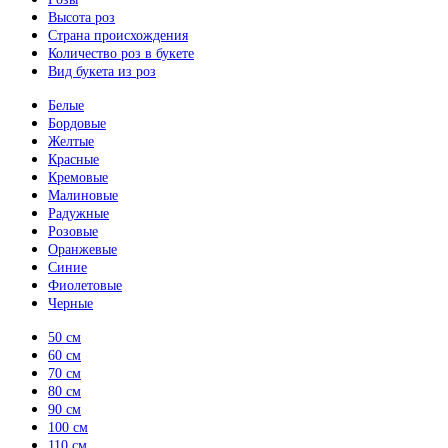
Высота роз
Страна происхождения
Количество роз в букете
Вид букета из роз
Белые
Бордовые
Желтые
Красные
Кремовые
Малиновые
Радужные
Розовые
Оранжевые
Синие
Фиолетовые
Черные
50 см
60 см
70 см
80 см
90 см
100 см
110 см