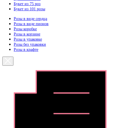
Букет из 75 роз
Букет из 101 розы
Розы в виде сердца
Розы в виде пионов
Розы коробке
Розы в корзине
Розы в упаковке
Розы без упаковки
Розы в крафте