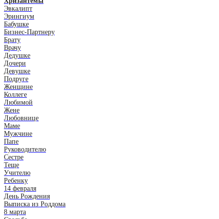
Хризантемы
Эвкалипт
Эрингиум
Бабушке
Бизнес-Партнеру
Брату
Врачу
Дедушке
Дочери
Девушке
Подруге
Женщине
Коллеге
Любимой
Жене
Любовнице
Маме
Мужчине
Папе
Руководителю
Сестре
Теще
Учителю
Ребенку
14 февраля
День Рождения
Выписка из Роддома
8 марта