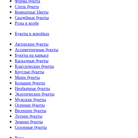
Форма букета
Стиль букета
Комнатные Цветы
Свадебные букеты
Розы в колбе
Букеты в коробках
Авторские букеты
Ассиметричные букеты
Букеты на каркасе
Каскадные букеты
Классические букеты
Круглые букеты
Мини букеты
Большие букеты
Необычные букеты
Экзотические букеты
Мужские букеты
Осенние букеты
Весенние букеты
Летние букеты
Зимние букеты
Сезонные букеты
Розы