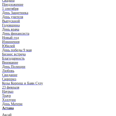
Свадьба
Предложение
1 сентября
День Защитника
День учителя
Выпускной
Годовщина
День врача
День финансиста
Новый год
Извинения
Юбилей
День победы 9 мая
Бизнес встреча
Благодарность
Внимание
День Полиции
Любовь
Свидание
Сюрприз
Козы Корпеш и Баян Сулу
23 февраля
Наурыз
Траур
Хэллуин
День Матери
Астана
Аксай