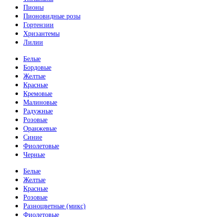
Пионы
Пионовидные розы
Гортензии
Хризантемы
Лилии
Белые
Бордовые
Желтые
Красные
Кремовые
Малиновые
Радужные
Розовые
Оранжевые
Синие
Фиолетовые
Черные
Белые
Желтые
Красные
Розовые
Разноцветные (микс)
Фиолетовые