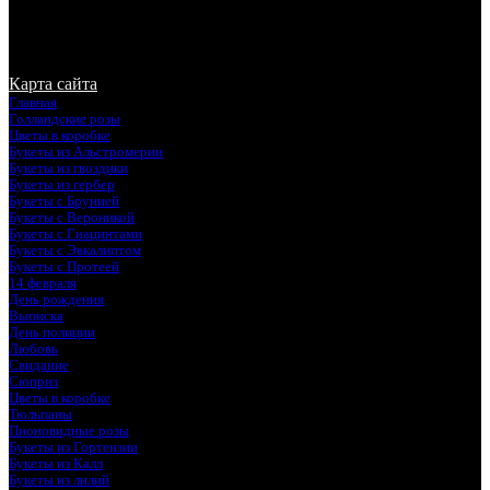
© Rosalie Flowers. Копирование запрещено. Все права
защищены
Карта сайта
Главная
Голландские розы
Цветы в коробке
Букеты из Альстромерии
Букеты из гвоздики
Букеты из гербер
Букеты с Брунией
Букеты с Вероникой
Букеты с Гиацинтами
Букеты с Эвкалиптом
Букеты с Протеей
14 февраля
День рождения
Выписка
День полиции
Любовь
Свидание
Сюприз
Цветы в коробке
Тюльпаны
Пионовидные розы
Букеты из Гортензии
Букеты из Калл
Букеты из лилий