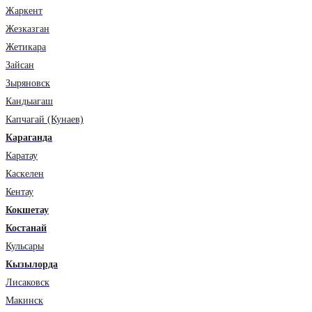
Жаркент
Жезказган
Жетикара
Зайсан
Зыряновск
Кандыагаш
Капчагай (Кунаев)
Караганда
Каратау
Каскелен
Кентау
Кокшетау
Костанай
Кульсары
Кызылорда
Лисаковск
Макинск