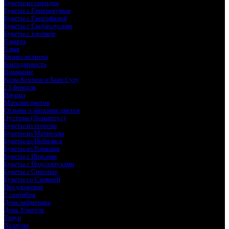
Букеты из орхидеи
Букеты с Гиперекумом
Букеты с Гипсофилой
Букеты с Гладиолусами
Букеты с хлопком
8 марта
9 мая
Бизнес-встреча
Благодарность
Внимание
Козы Корпеш и Баян Сулу
23 февраля
Наурыз
Магазин цветов
Отзывы о магазине цветов
Эустома (Лизиантус)
Букеты из георгин
Букеты из Матиоллы
Букеты из Нобилиса
Букеты из Ромашек
Букеты с Ирисами
Букеты с Подсолнухами
Букеты с Сиренью
Букеты со Скимией
Предложение
1 сентября
День защитника
День Учителя
Траур
Хэллуин