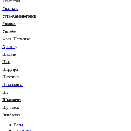
Туркестан
Уральск
Усть-Каменогорск
Ушарал
Уштобе
Форт Шевченко
Хромтау
Шалкар
Шар
Шардара
Шахтинск
Шемонаиха
Шу
Шымкент
Щучинск
Экибастуз
Розы
Тюльпаны