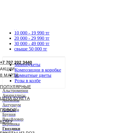
до 9990 тг
10 000 - 19 990 тг
20 000 - 29 990 тг
30 000 - 49 000 тг
свыше 50 000 тг
+7 707 202 3440
Монобукеты
АКЦИИ
Композиции в коробке
8 МАРТА
Комнатные цветы
Розы в колбе
ПОПУЛЯРНЫЕ
Альстромерии
Амариллисы
ЦЕНА БУКЕТА
Анемоны
Антуриум
ПОВОД
Астильба
Бруния
Ваксфловер
КОМУ
Вероника
Гвоздики