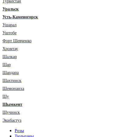
Туркестан
Уральск
Усть-Каменогорск
Ушарал
Уштобе
Форт Шевченко
Хромтау
Шалкар
Шар
Шардара
Шахтинск
Шемонаиха
Шу
Шымкент
Щучинск
Экибастуз
Розы
Тюльпаны