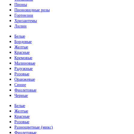
Пионы
Пионовидные розы
Гортензии
Хризантемы
Лилии
Белые
Бордовые
Желтые
Красные
Кремовые
Малиновые
Радужные
Розовые
Оранжевые
Синие
Фиолетовые
Черные
Белые
Желтые
Красные
Розовые
Разноцветные (микс)
Фиолетовые