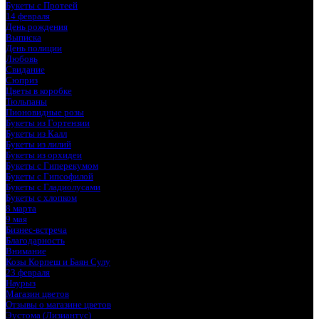
Букеты с Протеей
14 февраля
День рождения
Выписка
День полиции
Любовь
Свидание
Сюприз
Цветы в коробке
Тюльпаны
Пионовидные розы
Букеты из Гортензии
Букеты из Калл
Букеты из лилий
Букеты из орхидеи
Букеты с Гиперекумом
Букеты с Гипсофилой
Букеты с Гладиолусами
Букеты с хлопком
8 марта
9 мая
Бизнес-встреча
Благодарность
Внимание
Козы Корпеш и Баян Сулу
23 февраля
Наурыз
Магазин цветов
Отзывы о магазине цветов
Эустома (Лизиантус)