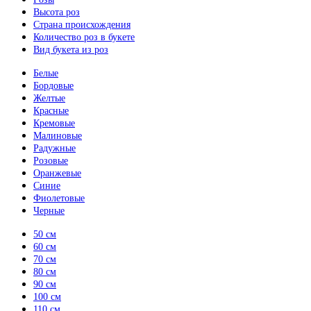
Высота роз
Страна происхождения
Количество роз в букете
Вид букета из роз
Белые
Бордовые
Желтые
Красные
Кремовые
Малиновые
Радужные
Розовые
Оранжевые
Синие
Фиолетовые
Черные
50 см
60 см
70 см
80 см
90 см
100 см
110 см