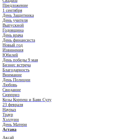
Свадьба
Предложение
1 сентября
День Защитника
День учителя
Выпускной
Годовщина
День врача
День финансиста
Новый год
Извинения
Юбилей
День победы 9 мая
Бизнес встреча
Благодарность
Внимание
День Полиции
Любовь
Свидание
Сюрприз
Козы Корпеш и Баян Сулу
23 февраля
Наурыз
Траур
Хэллуин
День Матери
Астана
Аксай