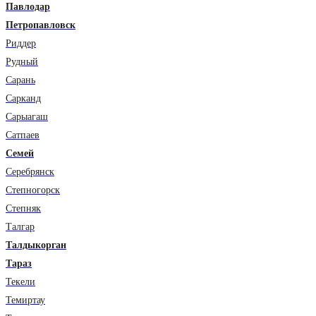
Павлодар
Петропавловск
Риддер
Рудный
Сарань
Сарканд
Сарыагаш
Сатпаев
Семей
Серебрянск
Степногорск
Степняк
Талгар
Талдыкорган
Тараз
Текели
Темиртау