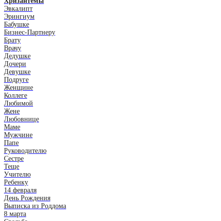
Хризантемы
Эвкалипт
Эрингиум
Бабушке
Бизнес-Партнеру
Брату
Врачу
Дедушке
Дочери
Девушке
Подруге
Женщине
Коллеге
Любимой
Жене
Любовнице
Маме
Мужчине
Папе
Руководителю
Сестре
Теще
Учителю
Ребенку
14 февраля
День Рождения
Выписка из Роддома
8 марта