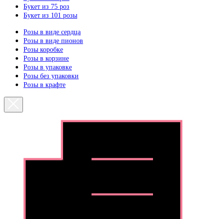
Букет из 75 роз
Букет из 101 розы
Розы в виде сердца
Розы в виде пионов
Розы коробке
Розы в корзине
Розы в упаковке
Розы без упаковки
Розы в крафте