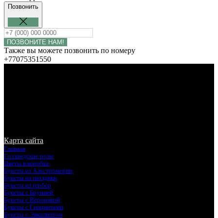
Позвонить
ПОЗВОНИТЕ НАМ!
Также вы можете позвонить по номеру
+77075351550
© Rosalie Flowers. Копирование запрещено. Все права
защищены
Карта сайта
Главная
Голландские розы
Цветы в коробке
Букеты из Альстромерии
Букеты из гвоздики
Букеты из гербер
Букеты с Брунией
Букеты с Вероникой
Букеты с Гиацинтами
Букеты с Эвкалиптом