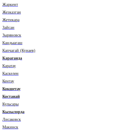
Жаркент
Жезказган
Жетикара
Зайсан
Зыряновск
Кандыагаш
Капчагай (Кунаев)
Караганда
Каратау
Каскелен
Кентау
Кокшетау
Костанай
Кульсары
Кызылорда
Лисаковск
Макинск