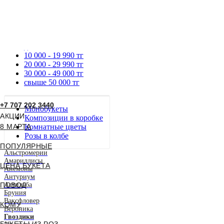
до 9990 тг
10 000 - 19 990 тг
20 000 - 29 990 тг
30 000 - 49 000 тг
свыше 50 000 тг
+7 707 202 3440
Монобукеты
АКЦИИ
Композиции в коробке
8 МАРТА
Комнатные цветы
Розы в колбе
ПОПУЛЯРНЫЕ
Альстромерии
Амариллисы
ЦЕНА БУКЕТА
Анемоны
Антуриум
ПОВОД
Астильба
Бруния
Ваксфловер
КОМУ
Вероника
Гвоздики