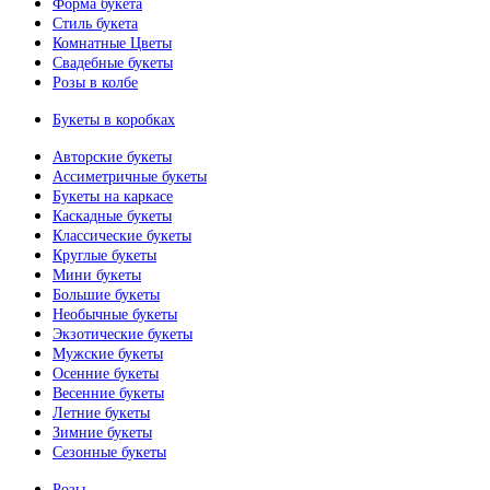
Форма букета
Стиль букета
Комнатные Цветы
Свадебные букеты
Розы в колбе
Букеты в коробках
Авторские букеты
Ассиметричные букеты
Букеты на каркасе
Каскадные букеты
Классические букеты
Круглые букеты
Мини букеты
Большие букеты
Необычные букеты
Экзотические букеты
Мужские букеты
Осенние букеты
Весенние букеты
Летние букеты
Зимние букеты
Сезонные букеты
Розы