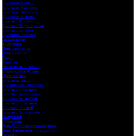
Букеты из георгин
Букеты из Матиоллы
Букеты из Нобилиса
Букеты из Ромашек
Букеты с Ирисами
Букеты с Подсолнухами
Букеты с Сиренью
Букеты со Скимией
Предложение
1 сентября
День защитника
День Учителя
Траур
Хэллуин
Хризантемы в Астане
Роза в колбе в Астане
Кустовые роз
Букеты из Вакса
Букеты с амарилиссами
Букеты с анемонами
Букеты с Антуриумом
Букеты с Астильбой
Букеты со Статицей
Букеты с Фрезией
Букеты с Эрингиумом
Выпускной
Годовщина
День Медицинского работника
День Финансового сотрудника
Новый год