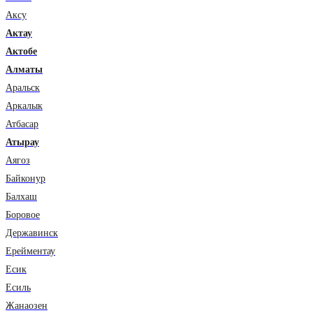
Аксу
Актау
Актобе
Алматы
Аральск
Аркалык
Атбасар
Атырау
Аягоз
Байконур
Балхаш
Боровое
Державинск
Ерейментау
Есик
Есиль
Жанаозен