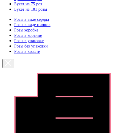
Букет из 75 роз
Букет из 101 розы
Розы в виде сердца
Розы в виде пионов
Розы коробке
Розы в корзине
Розы в упаковке
Розы без упаковки
Розы в крафте