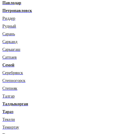
Павлодар
Петропавловск
Риддер
Рудный
Сарань
Сарканд
Сарыагаш
Сатпаев
Семей
Серебрянск
Степногорск
Степняк
Талгар
Талдыкорган
Тараз
Текели
Темиртау