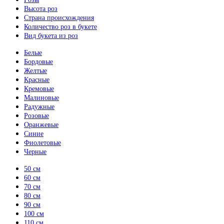
Высота роз
Страна происхождения
Количество роз в букете
Вид букета из роз
Белые
Бордовые
Желтые
Красные
Кремовые
Малиновые
Радужные
Розовые
Оранжевые
Синие
Фиолетовые
Черные
50 см
60 см
70 см
80 см
90 см
100 см
110 см