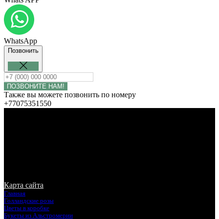
WhatsApp
Позвонить
ПОЗВОНИТЕ НАМ!
Также вы можете позвонить по номеру
+77075351550
© Rosalie Flowers. Копирование запрещено. Все права
защищены
Карта сайта
Главная
Голландские розы
Цветы в коробке
Букеты из Альстромерии