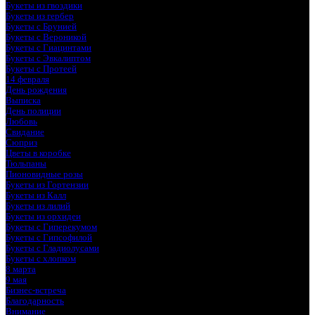
Букеты из гвоздики
Букеты из гербер
Букеты с Брунией
Букеты с Вероникой
Букеты с Гиацинтами
Букеты с Эвкалиптом
Букеты с Протеей
14 февраля
День рождения
Выписка
День полиции
Любовь
Свидание
Сюприз
Цветы в коробке
Тюльпаны
Пионовидные розы
Букеты из Гортензии
Букеты из Калл
Букеты из лилий
Букеты из орхидеи
Букеты с Гиперекумом
Букеты с Гипсофилой
Букеты с Гладиолусами
Букеты с хлопком
8 марта
9 мая
Бизнес-встреча
Благодарность
Внимание