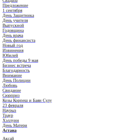
Свадьба
Предложение
1 сентября
День Защитника
День учителя
Выпускной
Годовщина
День врача
День финансиста
Новый год
Извинения
Юбилей
День победы 9 мая
Бизнес встреча
Благодарность
Внимание
День Полиции
Любовь
Свидание
Сюрприз
Козы Корпеш и Баян Сулу
23 февраля
Наурыз
Траур
Хэллуин
День Матери
Астана
Аксай