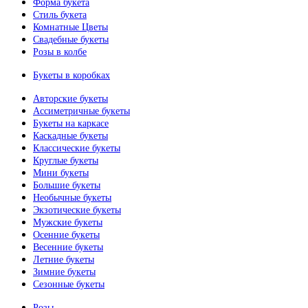
Форма букета
Стиль букета
Комнатные Цветы
Свадебные букеты
Розы в колбе
Букеты в коробках
Авторские букеты
Ассиметричные букеты
Букеты на каркасе
Каскадные букеты
Классические букеты
Круглые букеты
Мини букеты
Большие букеты
Необычные букеты
Экзотические букеты
Мужские букеты
Осенние букеты
Весенние букеты
Летние букеты
Зимние букеты
Сезонные букеты
Розы