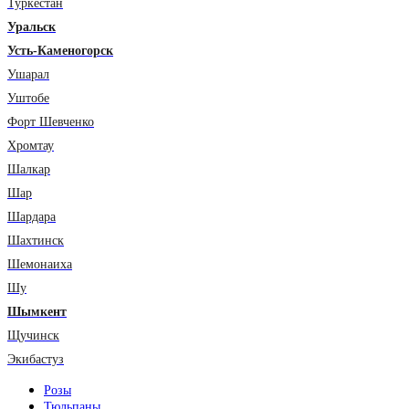
Туркестан
Уральск
Усть-Каменогорск
Ушарал
Уштобе
Форт Шевченко
Хромтау
Шалкар
Шар
Шардара
Шахтинск
Шемонаиха
Шу
Шымкент
Щучинск
Экибастуз
Розы
Тюльпаны