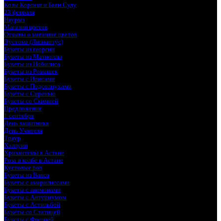
Козы Корпеш и Баян Сулу
23 февраля
Наурыз
Магазин цветов
Отзывы о магазине цветов
Эустома (Лизиантус)
Букеты из георгин
Букеты из Матиоллы
Букеты из Нобилиса
Букеты из Ромашек
Букеты с Ирисами
Букеты с Подсолнухами
Букеты с Сиренью
Букеты со Скимией
Предложение
1 сентября
День защитника
День Учителя
Траур
Хэллуин
Хризантемы в Астане
Роза в колбе в Астане
Кустовые роз
Букеты из Вакса
Букеты с амарилиссами
Букеты с анемонами
Букеты с Антуриумом
Букеты с Астильбой
Букеты со Статицей
Букеты с Фрезией