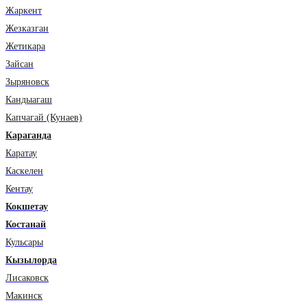
Жаркент
Жезказган
Жетикара
Зайсан
Зыряновск
Кандыагаш
Капчагай (Кунаев)
Караганда
Каратау
Каскелен
Кентау
Кокшетау
Костанай
Кульсары
Кызылорда
Лисаковск
Макинск