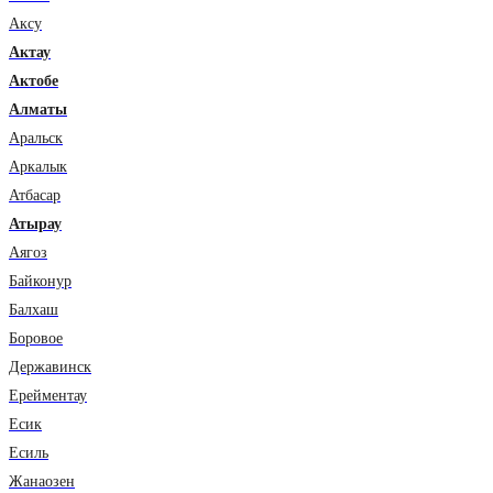
Аксу
Актау
Актобе
Алматы
Аральск
Аркалык
Атбасар
Атырау
Аягоз
Байконур
Балхаш
Боровое
Державинск
Ерейментау
Есик
Есиль
Жанаозен