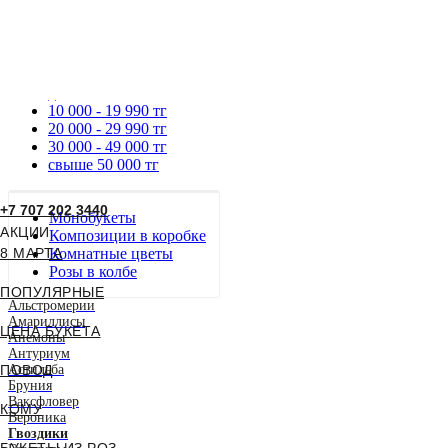
до 9990 тг
10 000 - 19 990 тг
20 000 - 29 990 тг
30 000 - 49 000 тг
свыше 50 000 тг
+7 707 202 3440
Монобукеты
АКЦИИ
Композиции в коробке
8 МАРТА
Комнатные цветы
Розы в колбе
ПОПУЛЯРНЫЕ
Альстромерии
Амариллисы
ЦЕНА БУКЕТА
Анемоны
Антуриум
ПОВОД
Астильба
Бруния
Ваксфловер
КОМУ
Вероника
Гвоздики