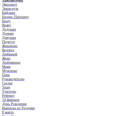
Хризантемы
Эвкалипт
Эрингиум
Бабушке
Бизнес-Партнеру
Брату
Врачу
Дедушке
Дочери
Девушке
Подруге
Женщине
Коллеге
Любимой
Жене
Любовнице
Маме
Мужчине
Папе
Руководителю
Сестре
Теще
Учителю
Ребенку
14 февраля
День Рождения
Выписка из Роддома
8 марта