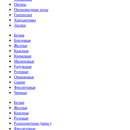
Пионы
Пионовидные розы
Гортензии
Хризантемы
Лилии
Белые
Бордовые
Желтые
Красные
Кремовые
Малиновые
Радужные
Розовые
Оранжевые
Синие
Фиолетовые
Черные
Белые
Желтые
Красные
Розовые
Разноцветные (микс)
Фиолетовые